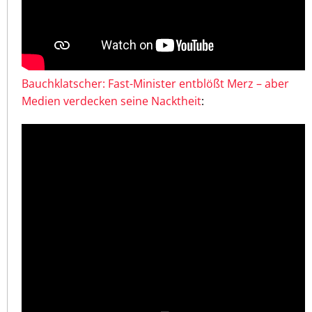
Bauchklatscher: Fast-Minister entblößt Merz – aber
Medien verdecken seine Nacktheit
: