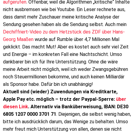
aufgerufen
. Offenbar, weil die Algorithmen „kritische“ Inhalte
nicht ausbremsen wie bei Youtube. Ein Leser rechnete aus,
dass damit mehr Zuschauer meine kritische Analyse der
Sendung gesehen haben als die Sendung selbst. Auch mein
Dechiffriert-Video zu dem Hetzstück des ZDF über Hans-
Georg Maaßen
wurde auf Rumble über 4,7 Millionen Mal
geklickt. Das macht Mut! Aber es kostet auch sehr viel Zeit
und Energie – im konkreten Fall eine Nachtschicht. Umso
dankbarer bin ich für Ihre Unterstützung. Ohne die wäre
meine Arbeit nicht möglich, weil ich weder Zwangsgebühren
noch Steuermillionen bekomme, und auch keinen Milliardär
als Sponsor habe. Dafür bin ich unabhängig!
Aktuell sind (wieder) Zuwendungen via Kreditkarte,
Apple Pay etc. möglich – trotz der Paypal-Sperre:
über
diesen Link
. Alternativ via Banküberweisung, IBAN: DE30
6805 1207 0000 3701 71
. Diejenigen, die selbst wenig haben,
bitte ich ausdrücklich darum, das Wenige zu behalten. Umso
mehr freut mich Unterstützung von allen, denen sie nicht