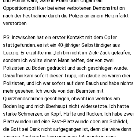
und Politik wäre, wäre in Polen oder Ungarn ein
Oppositionspolitiker bei einer verbotenen Demonstration
nach der Festnahme durch die Polizei an einem Herzinfarkt
verstorben.
PS: Inzwischen hat ein erster Kontakt mit dem Opfer
stattgefunden, es ist ein 40-jähriger Selbständiger aus
Leipzig. Er erzählte mir: „Ich bin nicht im Zick-Zack gelaufen,
sondern ich wollte einem Mann helfen, der von zwei
Polizisten zu Boden gedrückt und auch geschlagen wurde.
Daraufhin kam sofort dieser Trupp, ich glaube es waren drei
Polizisten, und ich war sofort auf dem Bauch und habe nichts
mehr gesehen. Ich wurde von den Beamten mit
Quarzhandschuhen geschlagen, obwohl ich wehrlos am
Boden lag und mich überhaupt nicht widersetzte. Ich hatte
starke Schmerzen, an Kopf, Hüfte und Rücken. Ich habe zwei
Platzwunden und eine Fast-Platzwunde oben am Schädel,
die Gott sei Dank nicht aufgegangen ist, denn die wäre dann
zwanzig Zentimeter lang gewesen. Ich wurde in einer