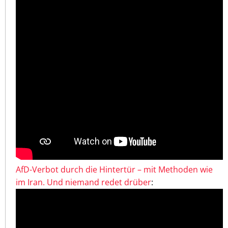
AfD-Verbot durch die Hintertür – mit Methoden wie
im Iran. Und niemand redet drüber
: