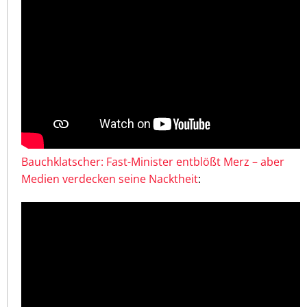
Bauchklatscher: Fast-Minister entblößt Merz – aber
Medien verdecken seine Nacktheit
: