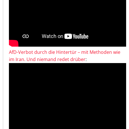
AfD-Verbot durch die Hintertür – mit Methoden wie
im Iran. Und niemand redet drüber
: