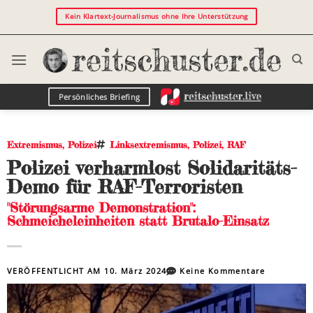
Kein Klartext-Journalismus ohne Ihre Unterstützung
Persönliches Briefing
Extremismus
,
Polizei
Linksextremismus
,
Polizei
,
RAF
Polizei verharmlost Solidaritäts-
Demo für RAF-Terroristen
"Störungsarme Demonstration":
Schmeicheleinheiten statt Brutalo-Einsatz
VERÖFFENTLICHT AM
10. März 2024
Keine Kommentare