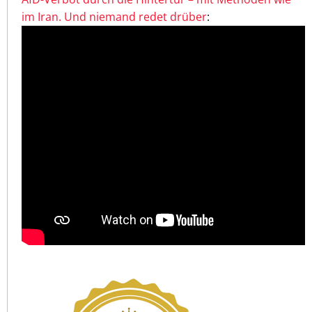
im Iran. Und niemand redet drüber
: