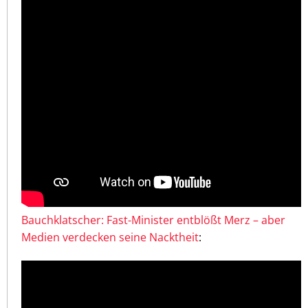
Bauchklatscher: Fast-Minister entblößt Merz – aber
Medien verdecken seine Nacktheit
: