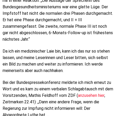
mir in einer Reaktion: „Die Aussage der Sprecherin des
Bundesgesundheitsministeriums war eine glatte Lüge. Der
Impfstoff hat nicht die normalen drei Phasen durchgemacht.
Er hat eine Phase durchgemacht, und II + III
zusammengefasst. Die zweite, normale Phase III ist noch
gar nicht abgeschlossen, 6-Monats-Follow-up ist frühestens
nächstes Jahr.“
Da ich ein medizinischer Laie bin, kann ich das nur so stehen
lassen, und meine Leserinnen und Leser bitten, sich selbst
ein Bild zu machen und weiter zu informieren. Ich werde
meinerseits aber auch nachhaken.
Bei der Bundespressekonferenz meldete ich mich erneut zu
Wort und es kam zu einem verbalen Schlagabtausch mit dem
Vorsitzenden, Mathis Feldhoff vom ZDF (
anzusehen hier
,
Zeitmarken 22.41): „Dann eine andere Frage, wenn die
Regierung zur Impfung nicht informieren will: Der
Abgeordnete Luthe hat …