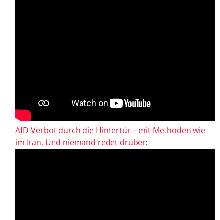
AfD-Verbot durch die Hintertür – mit Methoden wie
im Iran. Und niemand redet drüber
: