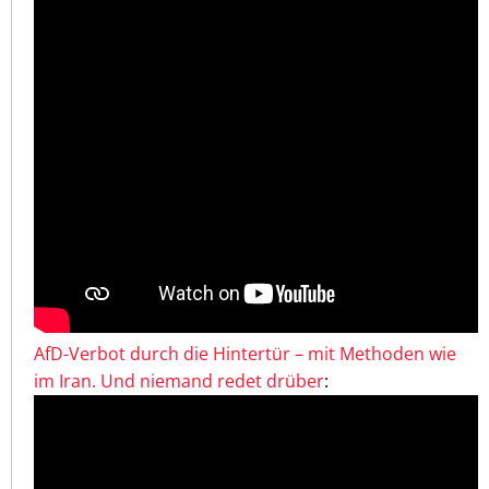
AfD-Verbot durch die Hintertür – mit Methoden wie
im Iran. Und niemand redet drüber
: