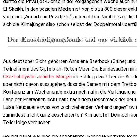
dürfte die Privatjet-Dichte in der vergangenen Woche auch n
El-Sheikh. In den sozialen Medien ist von bis zu 800 dieser ex
von einer „Armada an Privatjets“ zu berichten. Noch bevor die
sich die Klimajünger also schon selbst der Doppelmoral überfüh
Der ‚Entschädigungsfonds‘ und was wirklich 
Aus deutscher Sicht gehörten Annalena Baerbock (Grüne) und
Teilnehmern des Gipfels am Roten Meer. Die Bundesaußenminis
Öko-Lobbyistin Jennifer Morgan
im Schlepptau. Über die Art de
aber nicht davon auszugehen, dass die Damen mit dem Tretbo
Konferenz am Wochenende extra nochmal in die Verlängerung 
Land der Pharaonen nicht ganz nach dem Geschmack der deuts
Luisa Neubauer etwas von „sich ziehenden Verhandlungen“ twi
zumindest „nicht ganz gescheiterten“ Klimagipfel. Dennoch ko
Teilerfolge verbuchen.
Bei Neubauer war dies die sogenannte „Senegal-Germany People