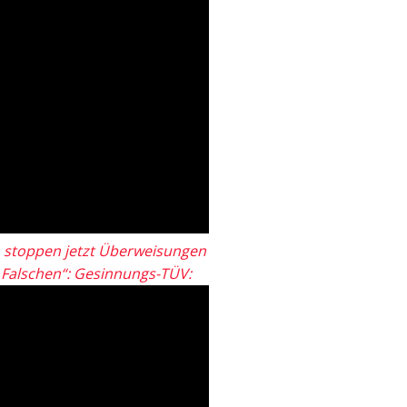
 stoppen jetzt Überweisungen
„Falschen“: Gesinnungs-TÜV: