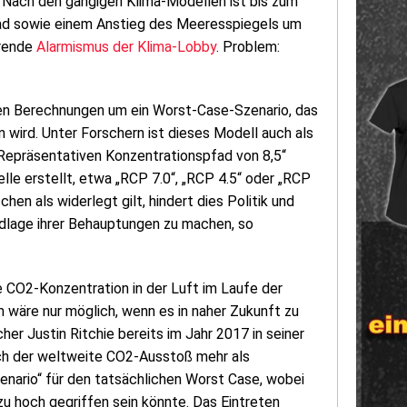
. Nach den gängigen Klima-Modellen ist bis zum
rad sowie einem Anstieg des Meeresspiegels um
örende
Alarmismus der Klima-Lobby
. Problem:
hen Berechnungen um ein Worst-Case-Szenario, das
n wird. Unter Forschern ist dieses Modell auch als
„Repräsentativen Konzentrationspfad von 8,5“
le erstellt, etwa „RCP 7.0“, „RCP 4.5“ oder „RCP
hen als widerlegt gilt, hindert dies Politik und
ndlage ihrer Behauptungen zu machen, so
ie CO2-Konzentration in der Luft im Laufe der
wäre nur möglich, wenn es in naher Zukunft zu
r Justin Ritchie bereits im Jahr 2017 in seiner
ich der weltweite CO2-Ausstoß mehr als
enario“ für den tatsächlichen Worst Case, wobei
u hoch gegriffen sein könnte. Das Eintreten