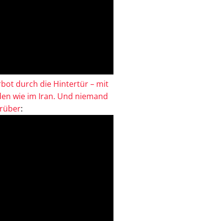
bot durch die Hintertür – mit
en wie im Iran. Und niemand
drüber
: