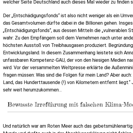
welcher Seite Deutschland auch dieses Mal wieder zu finden se
Der „Entschädigungsfonds“ ist also nicht weniger als ein Um
das Gesamtvolumen dürfte dabei in die Billionen gehen. Insg
„Entschädigungsfonds“, aus dessen Mitteln die „vulnerablen St
wahr: Zu den Empfängern soll dem Vernehmen nach unter ande
höchsten Ausstoß von Treibhausgasen produziert. Begründung: Of
Entwicklungsland. In diesem Zusammenhang leistete sich Ann
unfassbaren Kompetenz-GAU, der von den hiesigen Medien na
wird. Vor der versammelten Weltpresse erklärte die Außenminis
fragen müssen: Was sind die Folgen für mein Land? Aber auch: 
Land, das Hunderttausende (!) von Kilometern entfernt liegt.“ J
sehr weit herumzukommen…
Bewusste Irreführung mit falschen Klima-Mo
Und natürlich war am Roten Meer auch das gebetsmühlenartig b