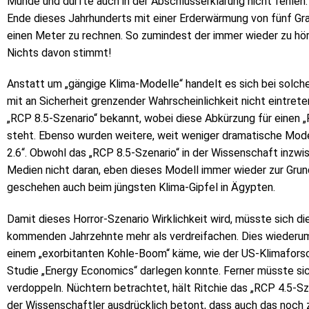
Munde und durfte auch in der Abschlusserklärung nicht fehlen
Ende dieses Jahrhunderts mit einer Erderwärmung von fünf G
einen Meter zu rechnen. So zumindest der immer wieder zu h
Nichts davon stimmt!
Anstatt um „gängige Klima-Modelle“ handelt es sich bei solc
mit an Sicherheit grenzender Wahrscheinlichkeit nicht eintrete
„RCP 8.5-Szenario“ bekannt, wobei diese Abkürzung für einen 
steht. Ebenso wurden weitere, weit weniger dramatische Model
2.6“. Obwohl das „RCP 8.5-Szenario“ in der Wissenschaft inzwisc
Medien nicht daran, eben dieses Modell immer wieder zur Gru
geschehen auch beim jüngsten Klima-Gipfel in Ägypten.
Damit dieses Horror-Szenario Wirklichkeit wird, müsste sich d
kommenden Jahrzehnte mehr als verdreifachen. Dies wiederum 
einem „exorbitanten Kohle-Boom“ käme, wie der US-Klimaforsche
Studie „Energy Economics“ darlegen konnte. Ferner müsste s
verdoppeln. Nüchtern betrachtet, hält Ritchie das „RCP 4.5-Sz
der Wissenschaftler ausdrücklich betont, dass auch das noch z