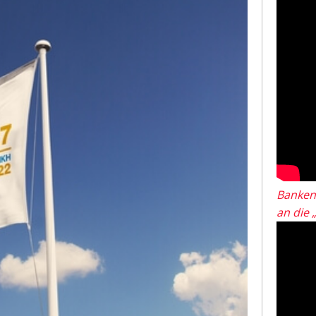
Banken
an die 