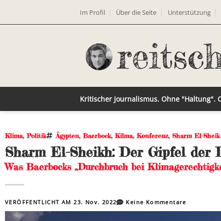
Im Profil
Über die Seite
Unterstützung
Kritischer Journalismus. Ohne "Haltung".
Klima
,
Politik
Ägypten
,
Baerbock
,
Kilma
,
Konferenz
,
Sharm El-Sheik
Sharm El-Sheikh: Der Gipfel der
Was Baerbocks „Durchbruch bei Klimagerechtigke
VERÖFFENTLICHT AM
23. Nov. 2022
Keine Kommentare