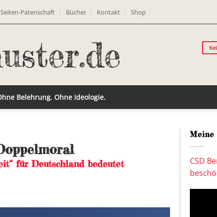
Seiten-Patenschaft
Bücher
Kontakt
Shop
Ke
 Ohne Belehrung. Ohne Ideologie.
Meine 
 Doppelmoral
CSD Ber
it“ für Deutschland bedeutet
beschön