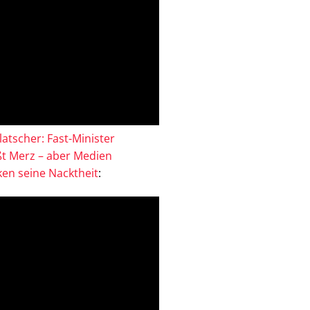
atscher: Fast-Minister
ßt Merz – aber Medien
en seine Nacktheit
: