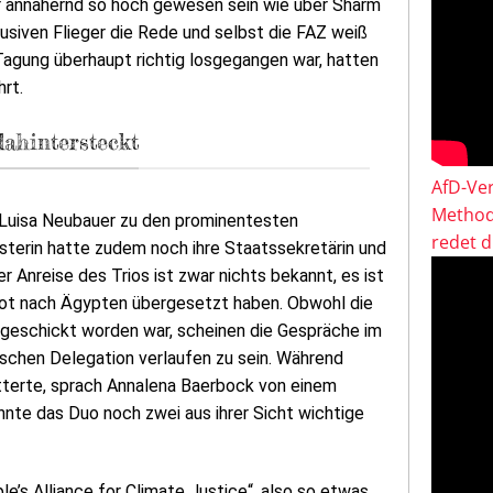
ur annähernd so hoch gewesen sein wie über Sharm
klusiven Flieger die Rede und selbst die FAZ weiß
 Tagung überhaupt richtig losgegangen war, hatten
rt.
dahintersteckt
AfD-Ver
Method
 Luisa Neubauer zu den prominentesten
redet 
terin hatte zudem noch ihre Staatssekretärin und
r Anreise des Trios ist zwar nichts bekannt, es ist
ot nach Ägypten übergesetzt haben. Obwohl die
geschickt worden war, scheinen die Gespräche im
chen Delegation verlaufen zu sein. Während
tterte, sprach Annalena Baerbock von einem
nnte das Duo noch zwei aus ihrer Sicht wichtige
’s Alliance for Climate Justice“, also so etwas