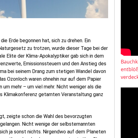
 die Erde begonnen hat, sich zu drehen. Ein
Naturgesetz zu trotzen, wurde dieser Tage bei der
e Elite der Klima-Apokalyptiker gab sich in dem
Bauchkl
renzwerte, Emissionssteuern und den Anstieg des
entblö
klima bei seinem Drang zum stetigen Wandel davon
verdeck
 das Ozonloch waren ohnehin nur auf dem Papier
n um mehr – um viel mehr. Nicht weniger als die
ls Klimakonferenz getarnten Veranstaltung ganz
gt, zeigte schon die Wahl des bevorzugten
 gelangen. Nicht wenige der selbsternannten
sich ja sonst nichts. Nirgendwo auf dem Planeten