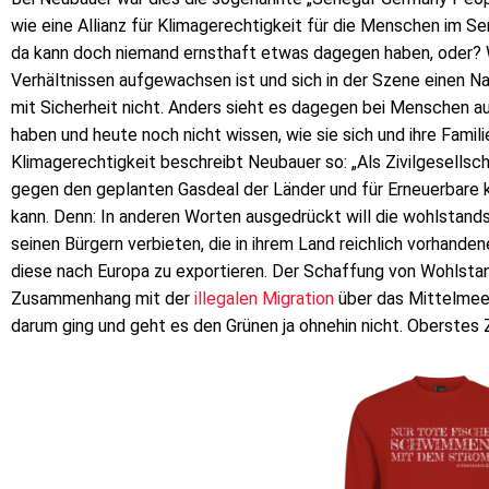
wie eine Allianz für Klimagerechtigkeit für die Menschen im Se
da kann doch niemand ernsthaft etwas dagegen haben, oder? 
Verhältnissen aufgewachsen ist und sich in der Szene einen N
mit Sicherheit nicht. Anders sieht es dagegen bei Menschen au
haben und heute noch nicht wissen, wie sie sich und ihre Famili
Klimagerechtigkeit beschreibt Neubauer so: „Als Zivilgesells
gegen den geplanten Gasdeal der Länder und für Erneuerbare k
kann. Denn: In anderen Worten ausgedrückt will die wohlstan
seinen Bürgern verbieten, die in ihrem Land reichlich vorha
diese nach Europa zu exportieren. Der Schaffung von Wohlst
Zusammenhang mit der
illegalen Migration
über das Mittelmeer
darum ging und geht es den Grünen ja ohnehin nicht. Oberstes Z