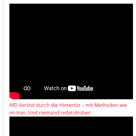
AfD-Verbot durch die Hintertür – mit Methoden wie
im Iran. Und niemand redet drüber
: