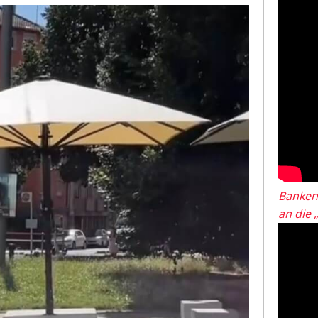
Banken
an die 