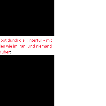
bot durch die Hintertür – mit
en wie im Iran. Und niemand
drüber
: