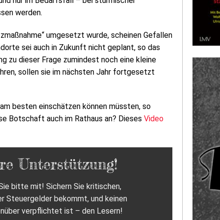
nd nur im Bedarfsfall – bei stürmischer
ssen werden.
chutzmaßnahme“ umgesetzt wurde, scheinen Gefallen
dorte sei auch in Zukunft nicht geplant, so das
ung zu dieser Frage zumindest noch eine kleine
hren, sollen sie im nächsten Jahr fortgesetzt
es am besten einschätzen können müssten, so
ese Botschaft auch im Rathaus an? Dieses
Video
re Unterstützung!
ie bitte mit! Sichern Sie kritischen,
er Steuergelder bekommt, und keinen
nüber verpflichtet ist – den Lesern!