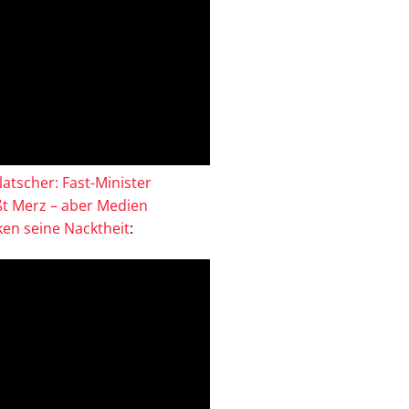
atscher: Fast-Minister
ßt Merz – aber Medien
en seine Nacktheit
: