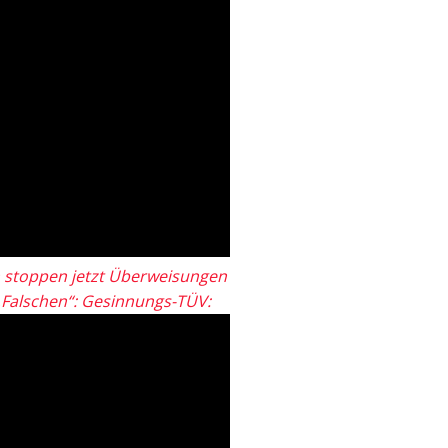
 stoppen jetzt Überweisungen
„Falschen“: Gesinnungs-TÜV: