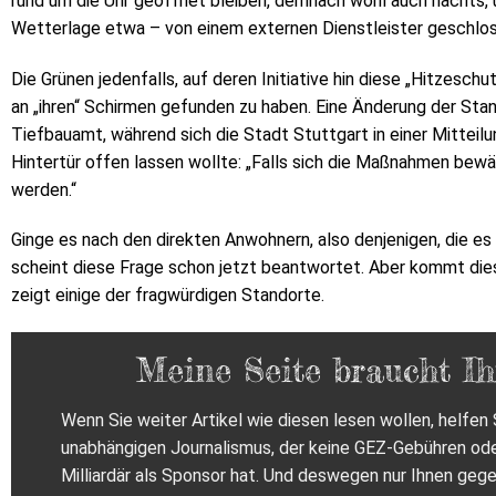
rund um die Uhr geöffnet bleiben, demnach wohl auch nachts, u
Wetterlage etwa – von einem externen Dienstleister geschlo
Die Grünen jedenfalls, auf deren Initiative hin diese „Hitzes
an „ihren“ Schirmen gefunden zu haben. Eine Änderung der Stan
Tiefbauamt, während sich die Stadt Stuttgart in einer Mitteil
Hintertür offen lassen wollte: „Falls sich die Maßnahmen bewä
werden.“
Ginge es nach den direkten Anwohnern, also denjenigen, die 
scheint diese Frage schon jetzt beantwortet. Aber kommt di
zeigt einige der fragwürdigen Standorte.
Meine Seite braucht Ih
Wenn Sie weiter Artikel wie diesen lesen wollen, helfen S
unabhängigen Journalismus, der keine GEZ-Gebühren od
Milliardär als Sponsor hat. Und deswegen nur Ihnen gege