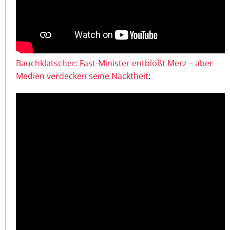
Bauchklatscher: Fast-Minister entblößt Merz – aber
Medien verdecken seine Nacktheit
: