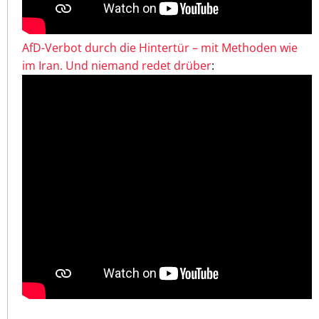
AfD-Verbot durch die Hintertür – mit Methoden wie
im Iran. Und niemand redet drüber
: