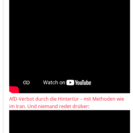
AfD-Verbot durch die Hintertür – mit Methoden wie
im Iran. Und niemand redet drüber
: