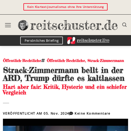
Kein Klartext-Journalismus ohne Ihre Unterstützung
Persönliches Briefing
Öffentlich-Rechtliche
Öffentlich-Rechtliche
,
Strack-Zimmermann
Strack-Zimmermann bellt in der
ARD, Trump dürfte es kaltlassen
Hart aber fair: Kritik, Hysterie und ein schiefer
Vergleich
VERÖFFENTLICHT AM
05. Nov. 2024
Keine Kommentare