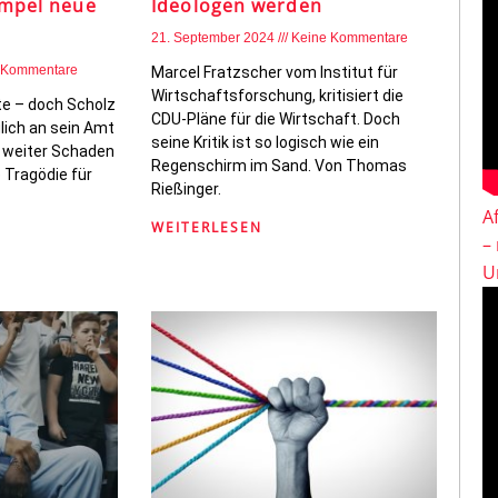
Ampel neue
Ideologen werden
21. September 2024
Keine Kommentare
 Kommentare
Marcel Fratzscher vom Institut für
Wirtschaftsforschung, kritisiert die
te – doch Scholz
CDU-Pläne für die Wirtschaft. Doch
lich an sein Amt
seine Kritik ist so logisch wie ein
 weiter Schaden
Regenschirm im Sand. Von Thomas
e Tragödie für
Rießinger.
A
WEITERLESEN
–
U