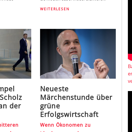
WEITERLESEN
B
e
v
mpel
Neueste
 Scholz
Märchenstunde über
 an der
grüne
Erfolgswirtschaft
bitteren
Wenn Ökonomen zu