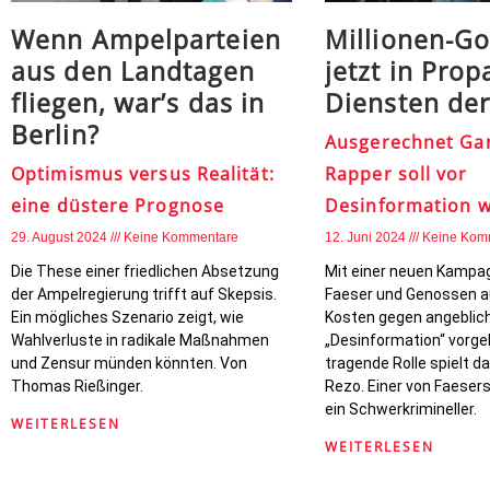
Wenn Ampelparteien
Millionen-G
aus den Landtagen
jetzt in Pro
fliegen, war’s das in
Diensten de
Berlin?
Ausgerechnet Ga
Optimismus versus Realität:
Rapper soll vor
eine düstere Prognose
Desinformation 
29. August 2024
Keine Kommentare
12. Juni 2024
Keine Kom
Die These einer friedlichen Absetzung
Mit einer neuen Kampa
der Ampelregierung trifft auf Skepsis.
Faeser und Genossen a
Ein mögliches Szenario zeigt, wie
Kosten gegen angeblic
Wahlverluste in radikale Maßnahmen
„Desinformation“ vorge
und Zensur münden könnten. Von
tragende Rolle spielt 
Thomas Rießinger.
Rezo. Einer von Faesers
ein Schwerkrimineller.
WEITERLESEN
WEITERLESEN