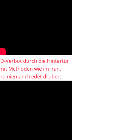
fD-Verbot durch die Hintertür
 mit Methoden wie im Iran.
nd niemand redet drüber
: