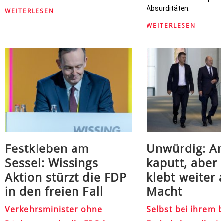
Absurditäten.
WEITERLESEN
WEITERLESEN
Festkleben am
Unwürdig: A
Sessel: Wissings
kaputt, aber
Aktion stürzt die FDP
klebt weiter
in den freien Fall
Macht
Verkehrsminister ohne
Selbst bei ihrem 