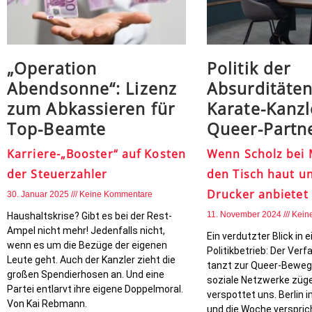
„Operation
Politik der
Abendsonne“: Lizenz
Absurditäten
zum Abkassieren für
Karate-Kanz
Top-Beamte
Queer-Partn
Karriere-„Booster“ auf Kosten
Wenn Scholz bei 
der Steuerzahler
den Tisch haut u
Drucker anbietet
30. Januar 2025
Keine Kommentare
11. November 2024
Kein
Haushaltskrise? Gibt es bei der Rest-
Ampel nicht mehr! Jedenfalls nicht,
Ein verdutzter Blick in e
wenn es um die Bezüge der eigenen
Politikbetrieb: Der Ve
Leute geht. Auch der Kanzler zieht die
tanzt zur Queer-Bewegu
großen Spendierhosen an. Und eine
soziale Netzwerke züge
Partei entlarvt ihre eigene Doppelmoral.
verspottet uns. Berlin 
Von Kai Rebmann.
und die Woche verspric