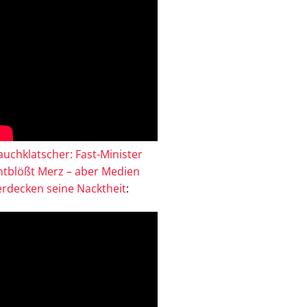
auchklatscher: Fast-Minister
ntblößt Merz – aber Medien
erdecken seine Nacktheit
: