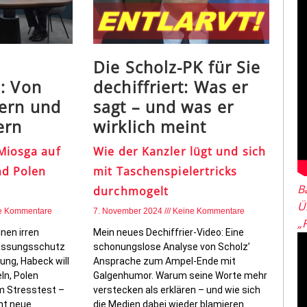
Die Scholz-PK für Sie
: Von
dechiffriert: Was er
lern und
sagt – und was er
ern
wirklich meint
Miosga auf
Wie der Kanzler lügt und sich
nd Polen
mit Taschenspielertricks
B
durchmogelt
Ü
e Kommentare
7. November 2024
Keine Kommentare
„
inen irren
Mein neues Dechiffrier-Video: Eine
rfassungsschutz
schonungslose Analyse von Scholz’
ng, Habeck will
Ansprache zum Ampel-Ende mit
ln, Polen
Galgenhumor. Warum seine Worte mehr
im Stresstest –
verstecken als erklären – und wie sich
ht neue
die Medien dabei wieder blamieren.