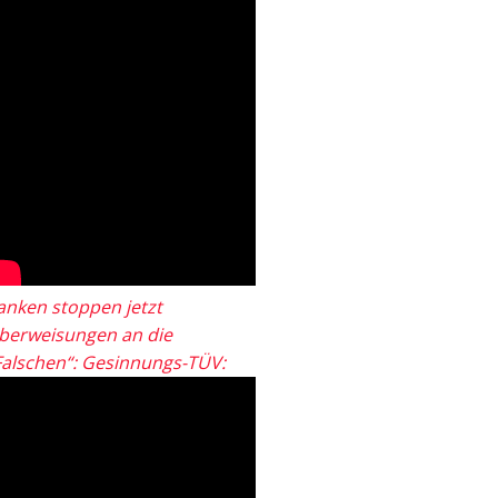
anken stoppen jetzt
berweisungen an die
Falschen“: Gesinnungs-TÜV: