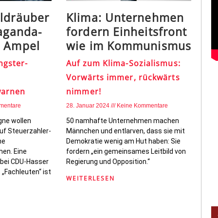
oldräuber
Klima: Unternehmen
paganda-
fordern Einheitsfront
r Ampel
wie im Kommunismus
ngster-
Auf zum Klima-Sozialismus:
Vorwärts immer, rückwärts
warnen
nimmer!
mentare
28. Januar 2024
Keine Kommentare
gne wollen
50 namhafte Unternehmen machen
uf Steuerzahler-
Männchen und entlarven, dass sie mit
he
Demokratie wenig am Hut haben: Sie
hen. Eine
fordern „ein gemeinsames Leitbild von
dabei CDU-Hasser
Regierung und Opposition.“
 „Fachleuten“ ist
WEITERLESEN