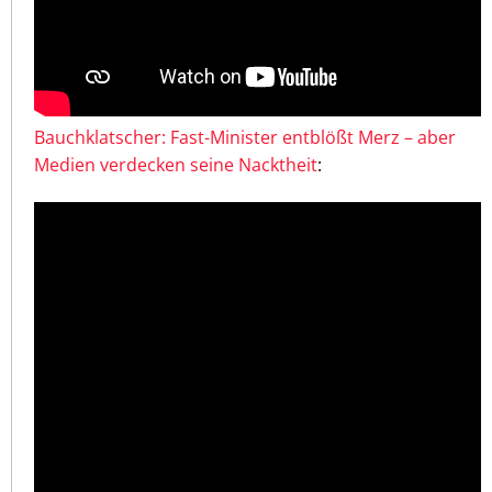
Bauchklatscher: Fast-Minister entblößt Merz – aber
Medien verdecken seine Nacktheit
: