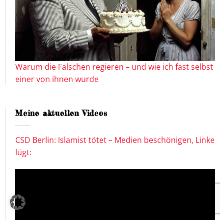
Warum die Falschen regieren – und wie ich fast selbst
einer von ihnen wurde
Meine aktuellen Videos
CSD Berlin: Islamist tötet – Medien beschönigen, Linke
lügt: