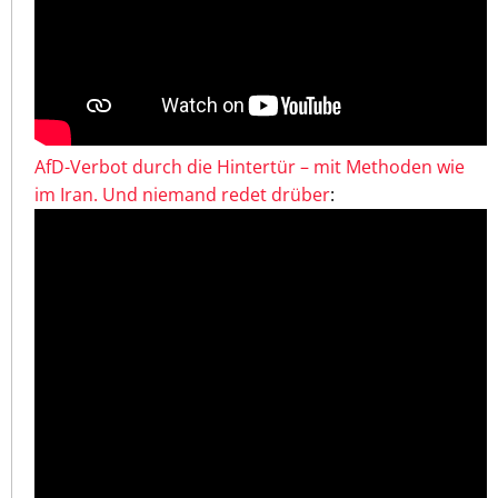
AfD-Verbot durch die Hintertür – mit Methoden wie
im Iran. Und niemand redet drüber
: