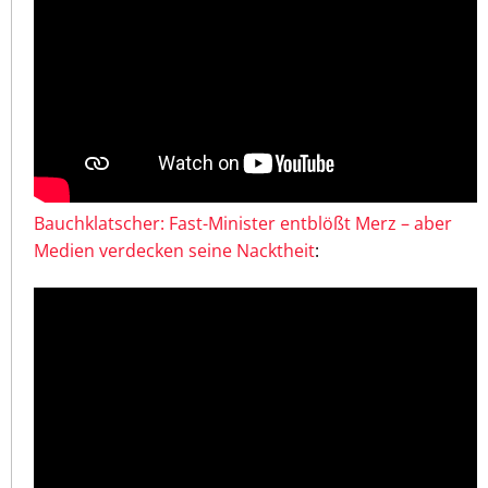
Bauchklatscher: Fast-Minister entblößt Merz – aber
Medien verdecken seine Nacktheit
: