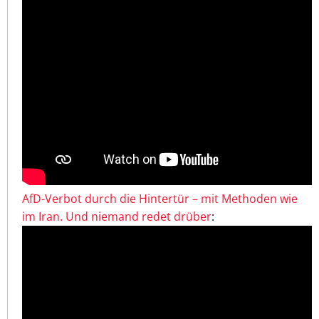
AfD-Verbot durch die Hintertür – mit Methoden wie
im Iran. Und niemand redet drüber
: