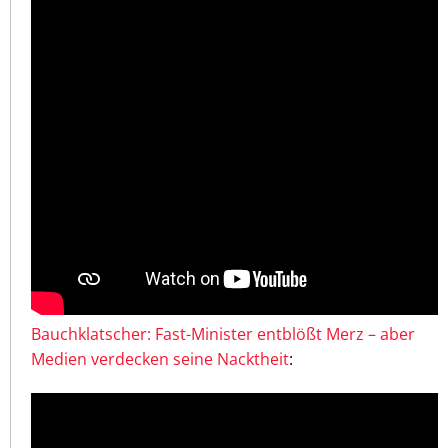
Bauchklatscher: Fast-Minister entblößt Merz – aber
Medien verdecken seine Nacktheit
: