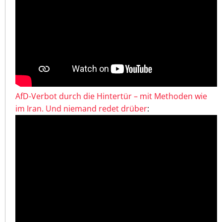
AfD-Verbot durch die Hintertür – mit Methoden wie
im Iran. Und niemand redet drüber
: