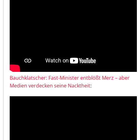
Bauchklatscher: Fast-Minister entblößt Merz – aber
Medien verdecken seine Nacktheit
: