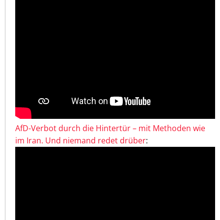
AfD-Verbot durch die Hintertür – mit Methoden wie
im Iran. Und niemand redet drüber
: