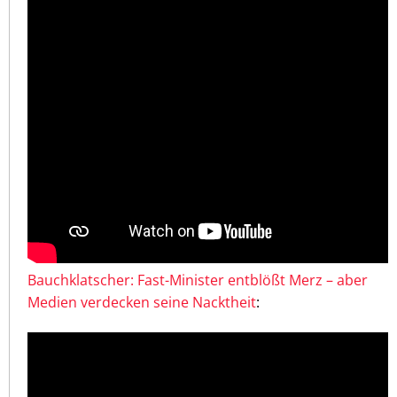
Bauchklatscher: Fast-Minister entblößt Merz – aber
Medien verdecken seine Nacktheit
: