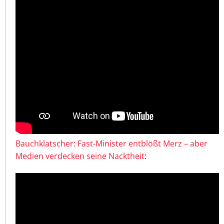
Bauchklatscher: Fast-Minister entblößt Merz – aber
Medien verdecken seine Nacktheit
: