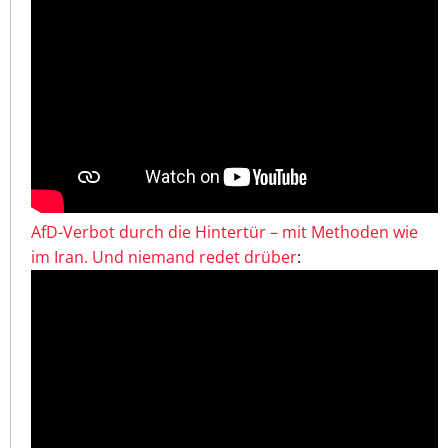
AfD-Verbot durch die Hintertür – mit Methoden wie
im Iran. Und niemand redet drüber
: