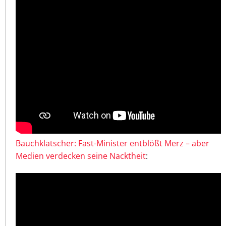
Bauchklatscher: Fast-Minister entblößt Merz – aber
Medien verdecken seine Nacktheit
: