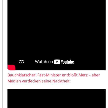
Bauchklatscher: Fast-Minister entblößt Merz – aber
Medien verdecken seine Nacktheit
: