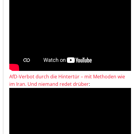
AfD-Verbot durch die Hintertür – mit Methoden wie
im Iran. Und niemand redet drüber
: