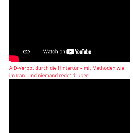
AfD-Verbot durch die Hintertür – mit Methoden wie
im Iran. Und niemand redet drüber
: