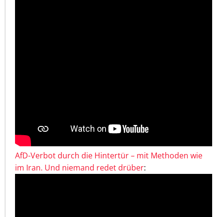
AfD-Verbot durch die Hintertür – mit Methoden wie
im Iran. Und niemand redet drüber
: