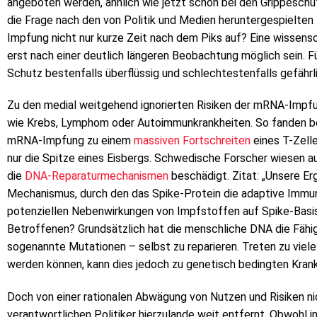
angeboten werden, ähnlich wie jetzt schon bei den Grippeschu
die Frage nach den von Politik und Medien heruntergespielten 
Impfung nicht nur kurze Zeit nach dem Piks auf? Eine wissensc
erst nach einer deutlich längeren Beobachtung möglich sein. F
Schutz bestenfalls überflüssig und schlechtestenfalls gefährlic
Zu den medial weitgehend ignorierten Risiken der mRNA-Impfu
wie Krebs, Lymphom oder Autoimmunkrankheiten. So fanden belg
mRNA-Impfung zu einem
massiven Fortschreiten
eines T-Zell
nur die Spitze eines Eisbergs. Schwedische Forscher wiesen a
die
DNA-Reparaturmechanismen
beschädigt. Zitat: „Unsere Er
Mechanismus, durch den das Spike-Protein die adaptive Immuni
potenziellen Nebenwirkungen von Impfstoffen auf Spike-Basis 
Betroffenen? Grundsätzlich hat die menschliche DNA die Fähigke
sogenannte Mutationen – selbst zu reparieren. Treten zu viele 
werden können, kann dies jedoch zu genetisch bedingten Kran
Doch von einer rationalen Abwägung von Nutzen und Risiken ni
verantwortlichen Politiker hierzulande weit entfernt. Obwohl i