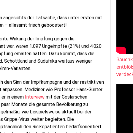
n angesichts der Tatsache, dass unter ersten mit
n – allesamt frisch geboostert!
vante Wirkung der Impfung gegen die
annt war, waren 1.097 Ungeimpfte (21%) und 4.020
mpfung erhalten hatten. Dazu kommt, dass die
Bauchkl
d, Schottland und Südafrika weitaus weniger
entblö
iren-Varianten.
verdeck
h den Sinn der Impfkampagne und der restriktiven
t anpassen. Mediziner wie Professor Hans-Günter
 er in einem
Interview
mit der Goslarschen
e paar Monate die gesamte Bevölkerung zu
regelmäßig, wie beispielsweise aktuell bei der
s Grippe-Virus weiter begleiten. Die
tsächlich den Risikopatienten bedarfsorientiert