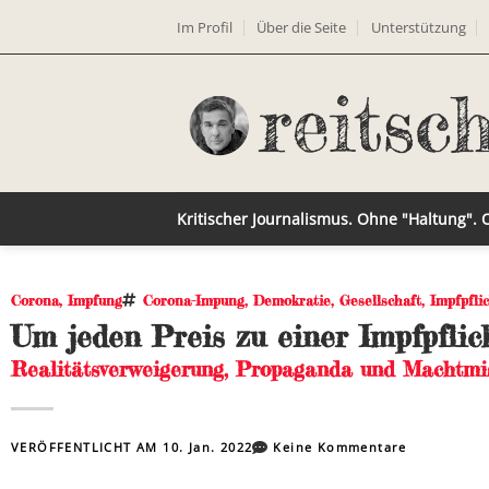
Im Profil
Über die Seite
Unterstützung
Kritischer Journalismus. Ohne "Haltung".
Corona
,
Impfung
Corona-Impung
,
Demokratie
,
Gesellschaft
,
Impfpfli
Um jeden Preis zu einer Impfpflic
Realitätsverweigerung, Propaganda und Machtmi
VERÖFFENTLICHT AM
10. Jan. 2022
Keine Kommentare