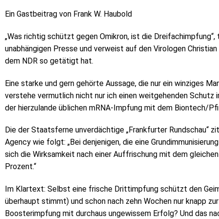
Ein Gastbeitrag von Frank W. Haubold
„Was richtig schützt gegen Omikron, ist die Dreifachimpfung“,
unabhängigen Presse und verweist auf den Virologen Christian 
dem NDR so getätigt hat.
Eine starke und gern gehörte Aussage, die nur ein winziges Mank
verstehe vermutlich nicht nur ich einen weitgehenden Schutz i
der hierzulande üblichen mRNA-Impfung mit dem Biontech/Pfize
Die der Staatsferne unverdächtige „Frankfurter Rundschau“ zi
Agency wie folgt: „Bei denjenigen, die eine Grundimmunisierung
sich die Wirksamkeit nach einer Auffrischung mit dem gleiche
Prozent.“
Im Klartext: Selbst eine frische Drittimpfung schützt den Gei
überhaupt stimmt) und schon nach zehn Wochen nur knapp zur H
Boosterimpfung mit durchaus ungewissem Erfolg? Und das nac