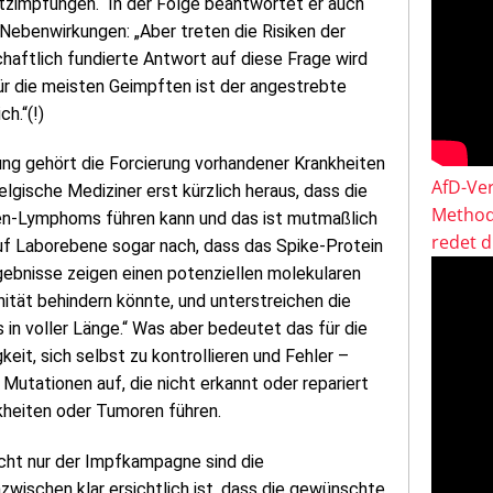
tzimpfungen.“ In der Folge beantwortet er auch
Nebenwirkungen: „Aber treten die Risiken der
haftlich fundierte Antwort auf diese Frage wird
ür die meisten Geimpften ist der angestrebte
h.“(!)
ng gehört die Forcierung vorhandener Krankheiten
AfD-Ver
ische Mediziner erst kürzlich heraus, dass die
Method
en-Lymphoms führen kann und das ist mutmaßlich
redet 
uf Laborebene sogar nach, dass das Spike-Protein
gebnisse zeigen einen potenziellen molekularen
tät behindern könnte, und unterstreichen die
in voller Länge.“ Was aber bedeutet das für die
it, sich selbst zu kontrollieren und Fehler –
Mutationen auf, die nicht erkannt oder repariert
kheiten oder Tumoren führen.
cht nur der Impfkampagne sind die
nzwischen klar ersichtlich ist, dass die gewünschte