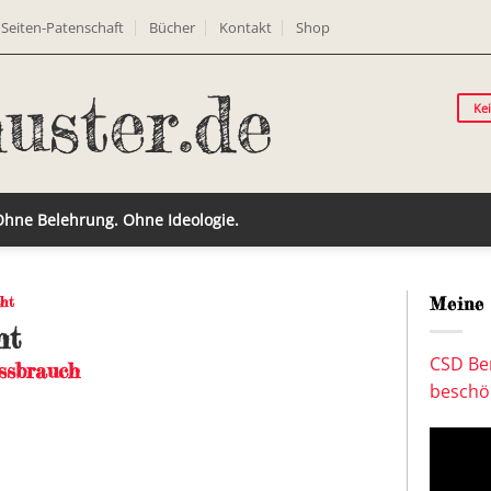
Seiten-Patenschaft
Bücher
Kontakt
Shop
Ke
 Ohne Belehrung. Ohne Ideologie.
cht
Meine 
ht
CSD Ber
ssbrauch
beschön