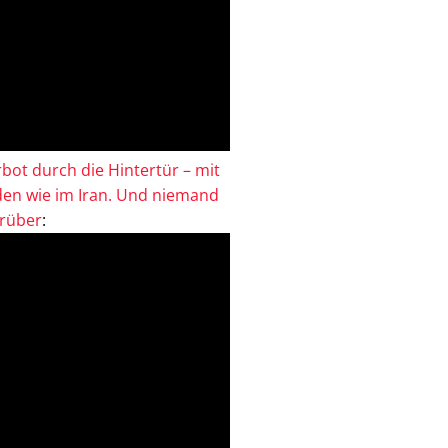
bot durch die Hintertür – mit
en wie im Iran. Und niemand
drüber
: