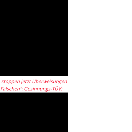
 stoppen jetzt Überweisungen
„Falschen“: Gesinnungs-TÜV: