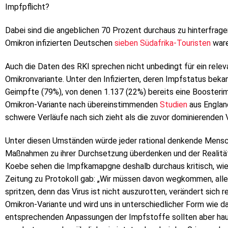
Impfpflicht?
Dabei sind die angeblichen 70 Prozent durchaus zu hinterfrage
Omikron infizierten Deutschen
sieben Südafrika-Touristen
ware
Auch die Daten des RKI sprechen nicht unbedingt für ein rele
Omikronvariante. Unter den Infizierten, deren Impfstatus bek
Geimpfte (79%), von denen 1.137 (22%) bereits eine Boosteri
Omikron-Variante nach übereinstimmenden
Studien
aus Englan
schwere Verläufe nach sich zieht als die zuvor dominierenden V
Unter diesen Umständen würde jeder rational denkende Mensc
Maßnahmen zu ihrer Durchsetzung überdenken und der Realitä
Koebe sehen die Impfkamapgne deshalb durchaus kritisch, wie
Zeitung zu Protokoll gab: „Wir müssen davon wegkommen, all
spritzen, denn das Virus ist nicht auszurotten, verändert sich 
Omikron-Variante und wird uns in unterschiedlicher Form wie da
entsprechenden Anpassungen der Impfstoffe sollten aber haup