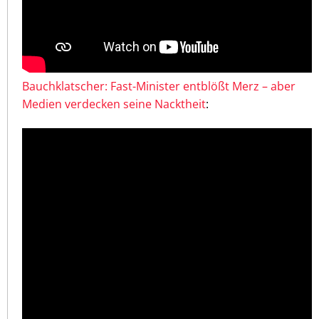
Bauchklatscher: Fast-Minister entblößt Merz – aber
Medien verdecken seine Nacktheit
: