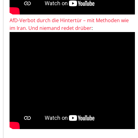
AfD-Verbot durch die Hintertür – mit Methoden wie
im Iran. Und niemand redet drüber
: