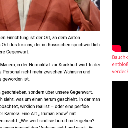
hen Einrichtung ist der Ort, an dem Anton
Ort des Irrsinns, der im Russischen sprichwörtlich
ere Gegenwart.
Bauchkl
entblö
Mauern, in der Normalität zur Krankheit wird. In der
verdeck
r das Personal nicht mehr zwischen Wahnsinn und
s geworden ist.
 geschrieben, sondern über unsere Gegenwart.
ch sieht, was um einen herum geschieht. In der man
achtet, wirklich real ist – oder eine perfide
ter Kamera. Eine Art „Truman Show“ mit
en macht: „Wie weit sind sie bereit mitzugehen?
der wenn jemand den Vorhang zieht und sagt: „Es