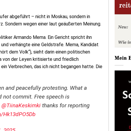
fer abgeführt – nicht in Moskau, sondern in
z. Sondern wegen einer laut geäußerten Meinung.
itiker Armando Mema. Ein Gericht spricht ihn
 und verhängte eine Geldstrafe. Mema, Kandidat
hört dem Volk“), sieht darin einen politischen
Mein 
a von der Leyen kritisierte und friedlich
r ein Verbrechen, das ich nicht begangen hatte. Die
yen and peacefully protesting. What a
id not commit. Free speech is
@TiinaKeskimki
thanks for reporting
om/Hk13dPO5Db
, 2025