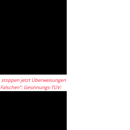
 stoppen jetzt Überweisungen
„Falschen“: Gesinnungs-TÜV: