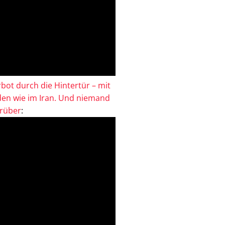
bot durch die Hintertür – mit
en wie im Iran. Und niemand
drüber
: