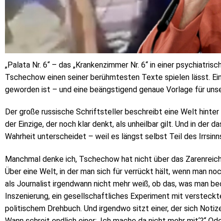
„Palata Nr. 6“ – das „Krankenzimmer Nr. 6“ in einer psychiatrisc
Tschechow einen seiner berühmtesten Texte spielen lässt. Ein 
geworden ist – und eine beängstigend genaue Vorlage für uns
Der große russische Schriftsteller beschreibt eine Welt hinter 
der Einzige, der noch klar denkt, als unheilbar gilt. Und in de
Wahrheit unterscheidet – weil es längst selbst Teil des Irrsinn
Manchmal denke ich, Tschechow hat nicht über das Zarenreich
Über eine Welt, in der man sich für verrückt hält, wenn man no
als Journalist irgendwann nicht mehr weiß, ob das, was man beob
Inszenierung, ein gesellschaftliches Experiment mit versteck
politischem Drehbuch. Und irgendwo sitzt einer, der sich Notiz
Wann schreit endlich einer: ‚Ich mache da nicht mehr mit‘?“ O