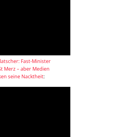
atscher: Fast-Minister
ßt Merz – aber Medien
en seine Nacktheit
: