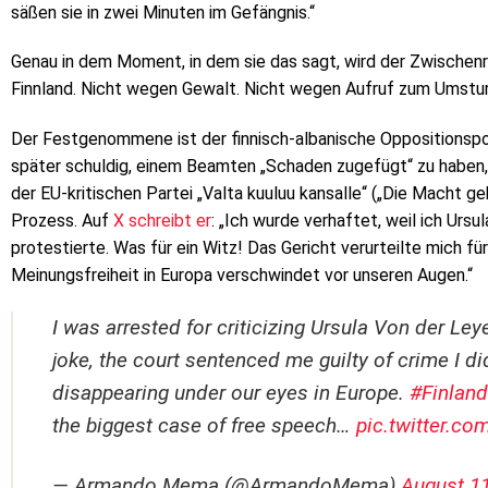
säßen sie in zwei Minuten im Gefängnis.“
Genau in dem Moment, in dem sie das sagt, wird der Zwischenru
Finnland. Nicht wegen Gewalt. Nicht wegen Aufruf zum Umstur
Der Festgenommene ist der finnisch-albanische Oppositionspol
später schuldig, einem Beamten „Schaden zugefügt“ zu haben,
der EU-kritischen Partei „Valta kuuluu kansalle“ („Die Macht ge
Prozess. Auf
X schreibt er
: „Ich wurde verhaftet, weil ich Ursul
protestierte. Was für ein Witz! Das Gericht verurteilte mich fü
Meinungsfreiheit in Europa verschwindet vor unseren Augen.“
I was arrested for criticizing Ursula Von der Le
joke, the court sentenced me guilty of crime I d
disappearing under our eyes in Europe.
#Finland
the biggest case of free speech…
pic.twitter.c
— Armando Mema (@ArmandoMema)
August 11