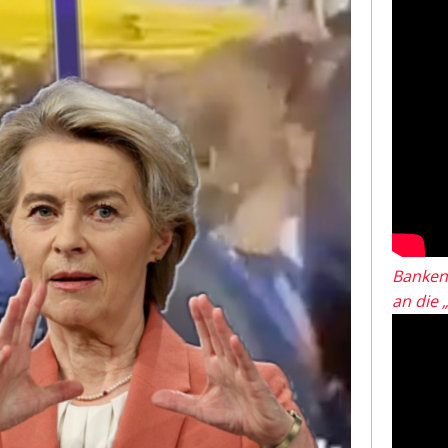
Banken
an die 