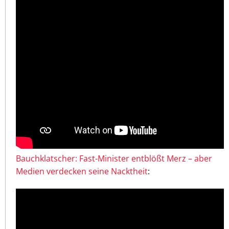
Bauchklatscher: Fast-Minister entblößt Merz – aber
Medien verdecken seine Nacktheit
: