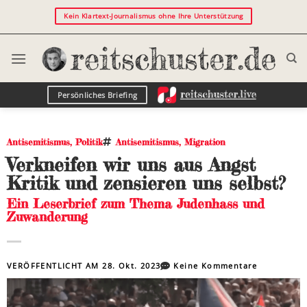
Kein Klartext-Journalismus ohne Ihre Unterstützung
Persönliches Briefing
Antisemitismus
,
Politik
Antisemitismus
,
Migration
Verkneifen wir uns aus Angst
Kritik und zensieren uns selbst?
Ein Leserbrief zum Thema Judenhass und
Zuwanderung
VERÖFFENTLICHT AM
28. Okt. 2023
Keine Kommentare