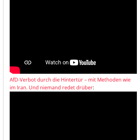
AfD-Verbot durch die Hintertür – mit Methoden wie
im Iran. Und niemand redet drüber
: