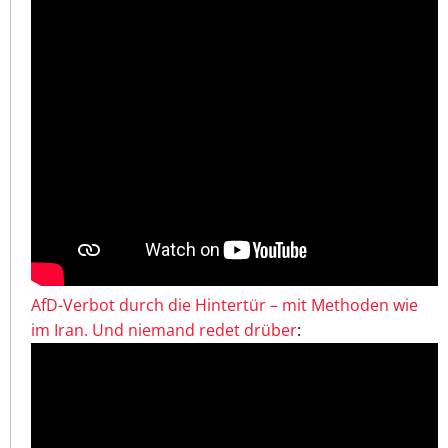
AfD-Verbot durch die Hintertür – mit Methoden wie
im Iran. Und niemand redet drüber
: