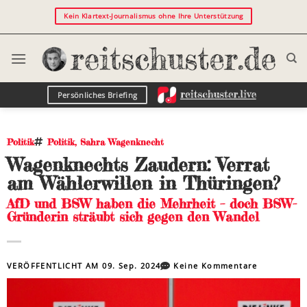
Kein Klartext-Journalismus ohne Ihre Unterstützung
Persönliches Briefing
Politik
Politik
,
Sahra Wagenknecht
Wagenknechts Zaudern: Verrat
am Wählerwillen in Thüringen?
AfD und BSW haben die Mehrheit – doch BSW-
Gründerin sträubt sich gegen den Wandel
VERÖFFENTLICHT AM
09. Sep. 2024
Keine Kommentare