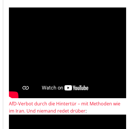
AfD-Verbot durch die Hintertür – mit Methoden wie
im Iran. Und niemand redet drüber
: