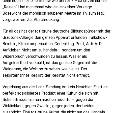
denn noch in eine Talkshow wie bei Lanz – da sitzen nur die
„Reinen“. Und manchmal wird ein einzelner Vorzeige-
Bösewicht der moralisch sauberen Meute im TV zum Fraß
vorgeworfen. Zur Abschreckung.
Für all das hat der rot-grüne deutsche Bildungsbürger mit der
Grautöne-Allergie den ganzen Apparat erfunden: Talkshow-
Beichte, Klimakompensation, Gedenktag-Post, Anti-AfD-
Aufkleber. Nicht um zu handeln — sondern um den
Widerspruch verschwinden zu lassen. Was er als
Aufgeklärtheit verkauft, ist das genaue Gegenteil: die
Weigerung, die Welt so zu sehen, wie sie ist. Der
selbsternannte Realist, der Realität nicht erträgt.
Vogelsang aus der Lanz-Sendung ist kein Heuchler. Er ist ein
perfekt sozialisiertes Produkt einer Kultur, die sich mit
Bekenntnissen immun machen möchte — gegen die
Wirklichkeit, gegen Zweifel, gegen jeden, der beides
ausspricht. Eine rot-grüne Kultur, die nicht nur das Handeln