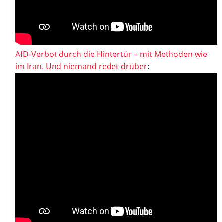
AfD-Verbot durch die Hintertür – mit Methoden wie
im Iran. Und niemand redet drüber
: