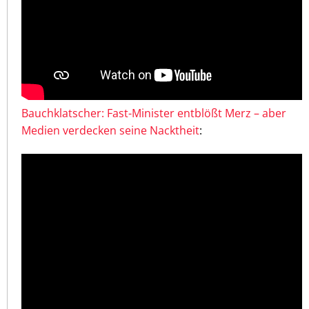
Bauchklatscher: Fast-Minister entblößt Merz – aber
Medien verdecken seine Nacktheit
: