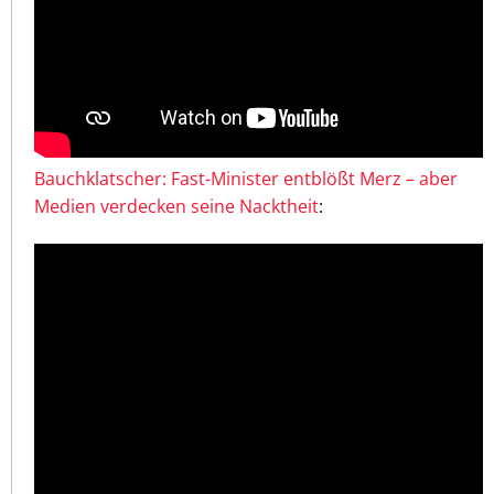
Bauchklatscher: Fast-Minister entblößt Merz – aber
Medien verdecken seine Nacktheit
: