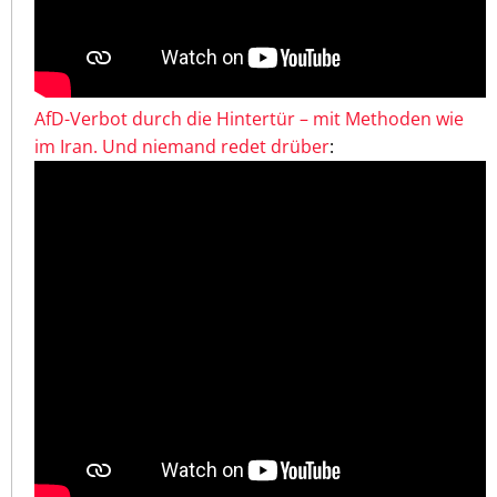
AfD-Verbot durch die Hintertür – mit Methoden wie
im Iran. Und niemand redet drüber
: