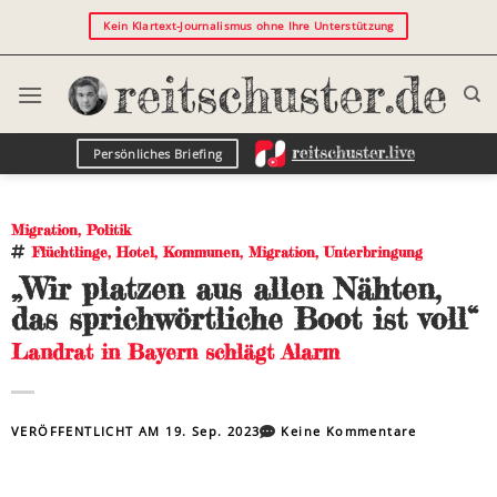
Kein Klartext-Journalismus ohne Ihre Unterstützung
Persönliches Briefing
Migration
,
Politik
Flüchtlinge
,
Hotel
,
Kommunen
,
Migration
,
Unterbringung
„Wir platzen aus allen Nähten,
das sprichwörtliche Boot ist voll“
Landrat in Bayern schlägt Alarm
VERÖFFENTLICHT AM
19. Sep. 2023
Keine Kommentare