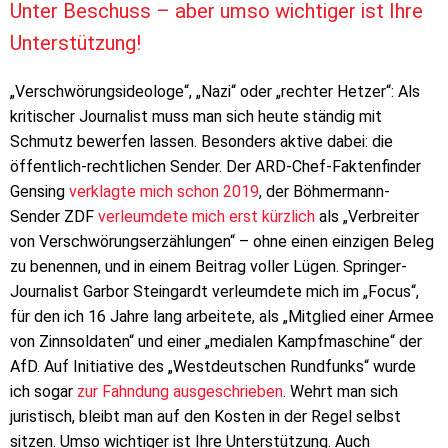
Unter Beschuss – aber umso wichtiger ist Ihre
Unterstützung!
„Verschwörungsideologe“, „Nazi“ oder „rechter Hetzer“: Als
kritischer Journalist muss man sich heute ständig mit
Schmutz bewerfen lassen. Besonders aktive dabei: die
öffentlich-rechtlichen Sender. Der ARD-Chef-Faktenfinder
Gensing
verklagte mich schon 2019
, der Böhmermann-
Sender ZDF
verleumdete mich erst kürzlich
als „Verbreiter
von Verschwörungserzählungen“ – ohne einen einzigen Beleg
zu benennen, und in einem Beitrag voller Lügen. Springer-
Journalist Garbor Steingardt verleumdete mich im „Focus“,
für den ich 16 Jahre lang arbeitete, als „Mitglied einer Armee
von Zinn­soldaten“ und einer „medialen Kampf­maschine“ der
AfD. Auf Initiative des „Westdeutschen Rundfunks“ wurde
ich sogar
zur Fahndung ausgeschrieben
. Wehrt man sich
juristisch, bleibt man auf den Kosten in der Regel selbst
sitzen. Umso wichtiger ist Ihre Unterstützung. Auch