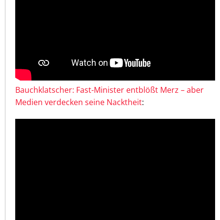
Bauchklatscher: Fast-Minister entblößt Merz – aber
Medien verdecken seine Nacktheit
: