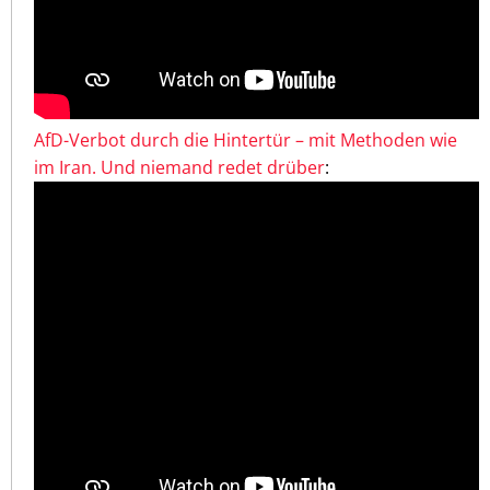
AfD-Verbot durch die Hintertür – mit Methoden wie
im Iran. Und niemand redet drüber
: