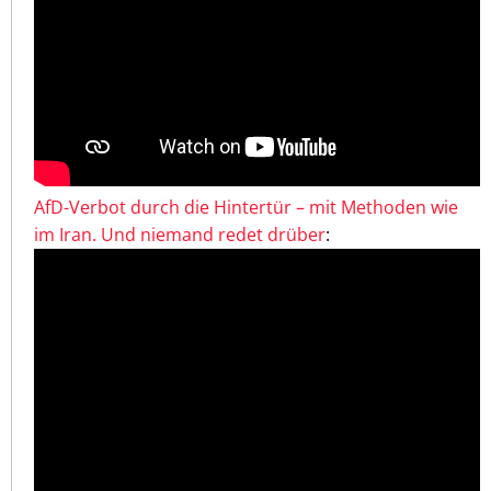
AfD-Verbot durch die Hintertür – mit Methoden wie
im Iran. Und niemand redet drüber
: