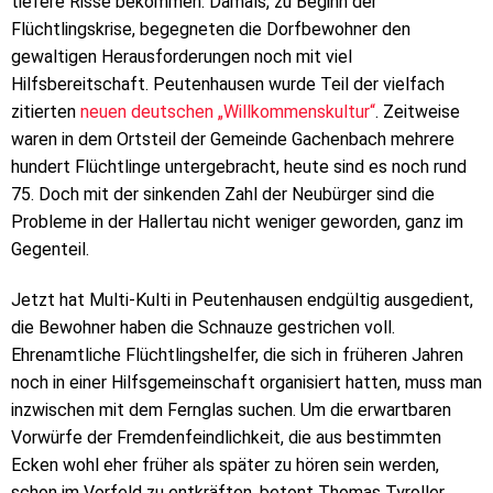
tiefere Risse bekommen. Damals, zu Beginn der
Flüchtlingskrise, begegneten die Dorfbewohner den
gewaltigen Herausforderungen noch mit viel
Hilfsbereitschaft. Peutenhausen wurde Teil der vielfach
zitierten
neuen deutschen „Willkommenskultur“
. Zeitweise
waren in dem Ortsteil der Gemeinde Gachenbach mehrere
hundert Flüchtlinge untergebracht, heute sind es noch rund
75. Doch mit der sinkenden Zahl der Neubürger sind die
Probleme in der Hallertau nicht weniger geworden, ganz im
Gegenteil.
Jetzt hat Multi-Kulti in Peutenhausen endgültig ausgedient,
die Bewohner haben die Schnauze gestrichen voll.
Ehrenamtliche Flüchtlingshelfer, die sich in früheren Jahren
noch in einer Hilfsgemeinschaft organisiert hatten, muss man
inzwischen mit dem Fernglas suchen. Um die erwartbaren
Vorwürfe der Fremdenfeindlichkeit, die aus bestimmten
Ecken wohl eher früher als später zu hören sein werden,
schon im Vorfeld zu entkräften, betont Thomas Tyroller