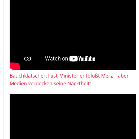
Bauchklatscher: Fast-Minister entblößt Merz – aber
Medien verdecken seine Nacktheit
: