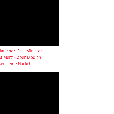
atscher: Fast-Minister
ßt Merz – aber Medien
en seine Nacktheit
: