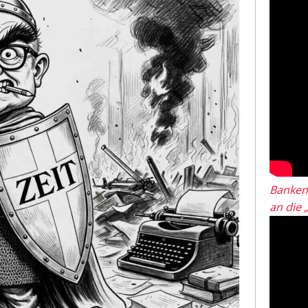
Banken
an die 