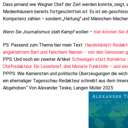
Dass jemand wie Wegner Chef der Zeit werden konnte, zeigt, w
Medienhäusern bereits fortgeschritten ist: Es ist ein geschlo
Kompetenz zählen – sondern „Haltung“ und Männchen-Machen
Wenn Sie Journalismus statt Kampf wollen –
hier können Sie 
PS: Passend zum Thema hier mein Text
Handelsblatt-Redakte
angeklebtem Bart und falschem Namen – von den Genossen 
PPS: Und noch ein zweiter Artikel:
Schweigen statt Korrektur –
Chefredakteur. Ein Leserbrief, drei Monate Funkstille – und 
PPPS: Wie Karrieristen und politische Überzeugungen die wi
ein ehemaliger Tagesschau-Redakteur schreibt aus dem Inneren
Abgehoben.“ Von Alexander Teske, Langen Müller 2025: