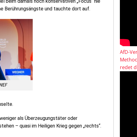
iel beim damals noch konservativen „Focus“ nie
e Berührungsängste und tauchte dort auf.
AfD-Ver
Method
redet 
 WEF
selte.
r weniger als Überzeugungstäter oder
stehen – quasi im Heiligen Krieg gegen „rechts“.