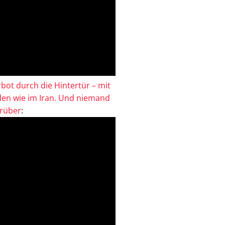
bot durch die Hintertür – mit
en wie im Iran. Und niemand
drüber
: