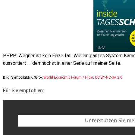
PPPP: Wegner ist kein Einzelfall. Wie ein ganzes System Karri
aussortiert — demnächst in einer Serie auf meiner Seite.
Bild: Symbolbild/KI/Grok
World Economic Forum / Flickr, CC BY-NC-SA 2.0
Für Sie empfohlen:
Unterstützen Sie mei