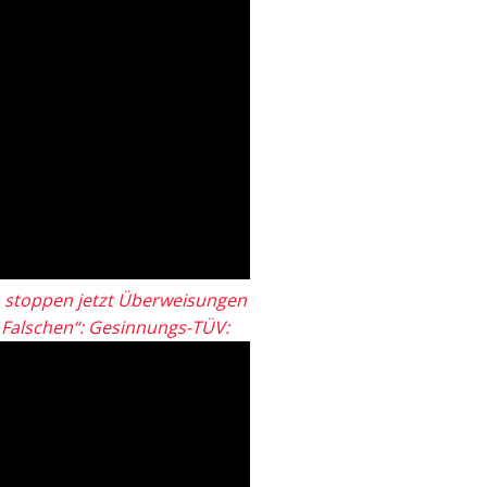
 stoppen jetzt Überweisungen
„Falschen“: Gesinnungs-TÜV: