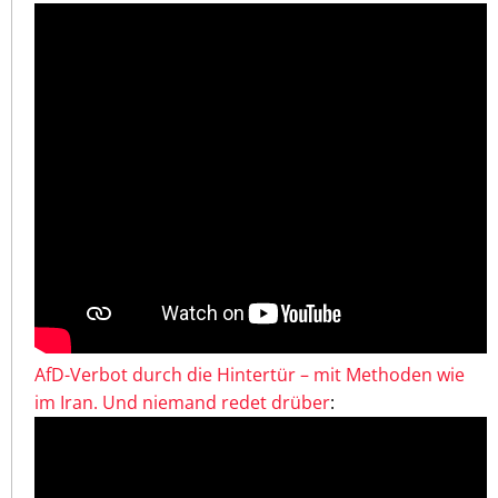
AfD-Verbot durch die Hintertür – mit Methoden wie
im Iran. Und niemand redet drüber
: