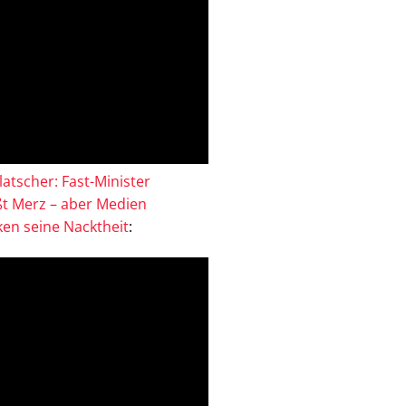
atscher: Fast-Minister
ßt Merz – aber Medien
en seine Nacktheit
: