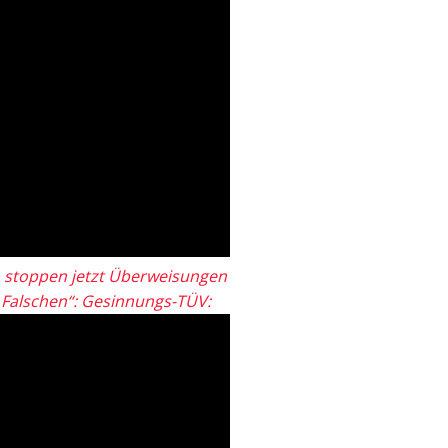
 stoppen jetzt Überweisungen
„Falschen“: Gesinnungs-TÜV: