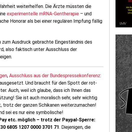
Wahrheit weiterhelfen. Die Ärzte müssten die
eine
experimentelle mRNA-Gentherapie
– und
che Honorar als bei einer regulären Impfung fällig
n zum Ausdruck gebrachte Eingeständnis des
d, also faktisch unter Ausschluss der
eigen.
gen
,
Ausschluss aus der Bundespressekonferenz
:
 ausgesetzt. Und braucht für den Spott der rot-
er. Auch, weil ich glaube, dass ich Ihnen das
tzung! Sie ist auch moralisch sehr, sehr wichtig
Kraft, trotz der ganzen Schikanen weiterzumachen!
nd sei es nur eine symbolische!
Pay etc. möglich – trotz der Paypal-Sperre:
DE30 6805 1207 0000 3701 71
. Diejenigen, die