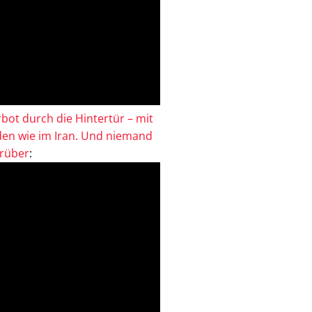
bot durch die Hintertür – mit
en wie im Iran. Und niemand
drüber
: