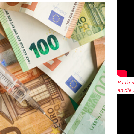
Banken
an die 