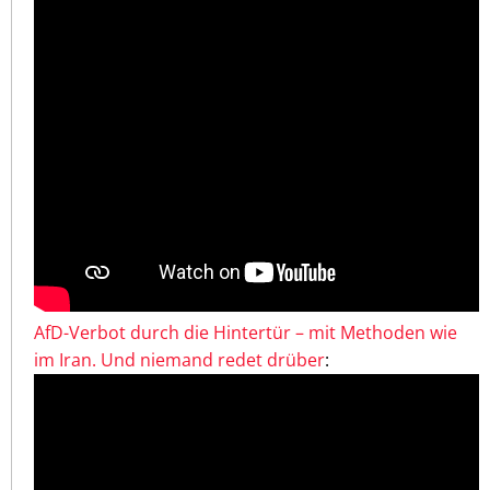
AfD-Verbot durch die Hintertür – mit Methoden wie
im Iran. Und niemand redet drüber
: