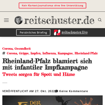
Kein Klartext-Journalismus ohne Ihre Unterstützung
Persönliches Briefing
Corona
,
Gesundheit
Corona
,
Grippe
,
Impfen
,
Influenza
,
Kampagne
,
Rheinland-Pfalz
Rheinland-Pfalz blamiert sich
mit infantiler Impfkampagne
Tweets sorgen für Spott und Häme
VERÖFFENTLICHT AM
27. Okt. 2022
Keine Kommentare