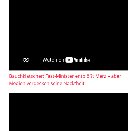
Bauchklatscher: Fast-Minister entblößt Merz – aber
Medien verdecken seine Nacktheit
: