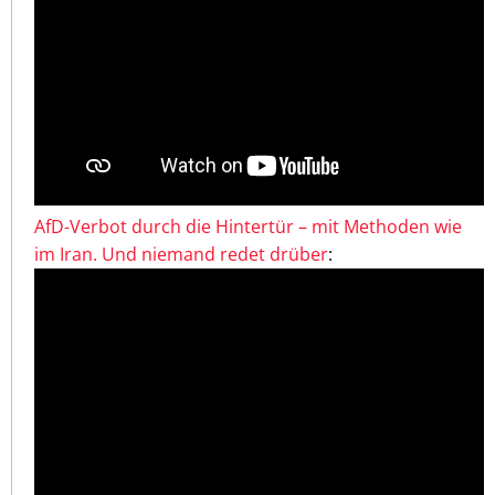
AfD-Verbot durch die Hintertür – mit Methoden wie
im Iran. Und niemand redet drüber
: