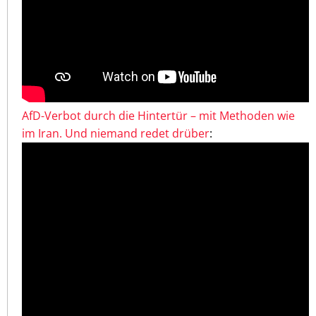
AfD-Verbot durch die Hintertür – mit Methoden wie
im Iran. Und niemand redet drüber
: