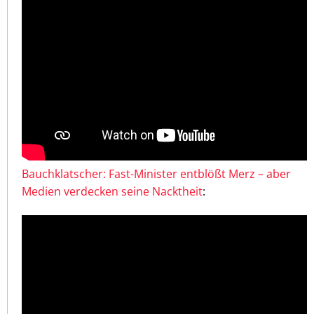
Bauchklatscher: Fast-Minister entblößt Merz – aber
Medien verdecken seine Nacktheit
: