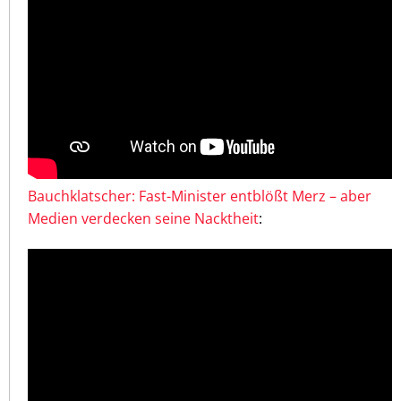
Bauchklatscher: Fast-Minister entblößt Merz – aber
Medien verdecken seine Nacktheit
: