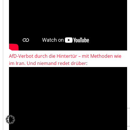
AfD-Verbot durch die Hintertür – mit Methoden wie
im Iran. Und niemand redet drüber
: