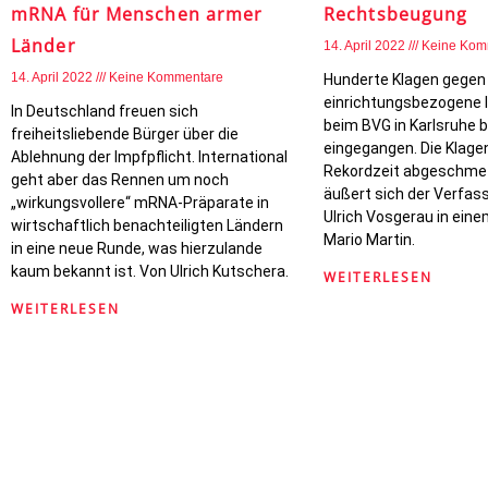
mRNA für Menschen armer
Rechtsbeugung
Länder
14. April 2022
Keine Kom
14. April 2022
Keine Kommentare
Hunderte Klagen gegen 
einrichtungsbezogene I
In Deutschland freuen sich
beim BVG in Karlsruhe b
freiheitsliebende Bürger über die
eingegangen. Die Klage
Ablehnung der Impfpflicht. International
Rekordzeit abgeschmet
geht aber das Rennen um noch
äußert sich der Verfass
„wirkungsvollere“ mRNA-Präparate in
Ulrich Vosgerau in eine
wirtschaftlich benachteiligten Ländern
Mario Martin.
in eine neue Runde, was hierzulande
kaum bekannt ist. Von Ulrich Kutschera.
WEITERLESEN
WEITERLESEN