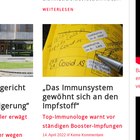
WEITERLESEN
B
e
gericht
„Das Immunsystem
v
gewöhnt sich an den
igerung”
Impfstoff“
ler erwägt
Top-Immunologe warnt vor
ständigen Booster-Impfungen
er wegen
14. April 2022
Keine Kommentare