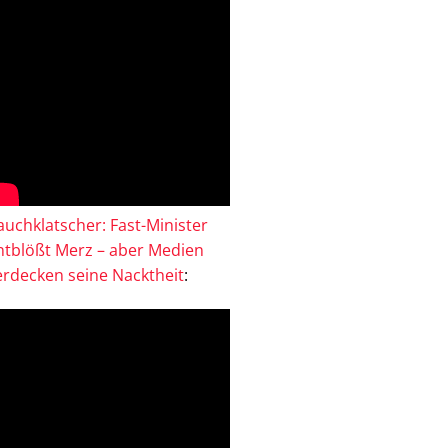
auchklatscher: Fast-Minister
ntblößt Merz – aber Medien
erdecken seine Nacktheit
: