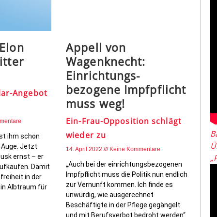
Elon
Appell von
itter
Wagenknecht:
Einrichtungs­
bezogene Impfpflicht
llar-Angebot
muss weg!
Ein-Frau-Opposition schlägt
mentare
B
wieder zu
ist ihm schon
Ü
 Auge. Jetzt
14. April 2022
Keine Kommentare
usk ernst – er
„
„Auch bei der einrichtungsbezogenen
aufkaufen. Damit
Impfpflicht muss die Politik nun endlich
reiheit in der
zur Vernunft kommen. Ich finde es
in Albtraum für
unwürdig, wie ausgerechnet
Beschäftigte in der Pflege gegängelt
und mit Berufsverbot bedroht werden“.