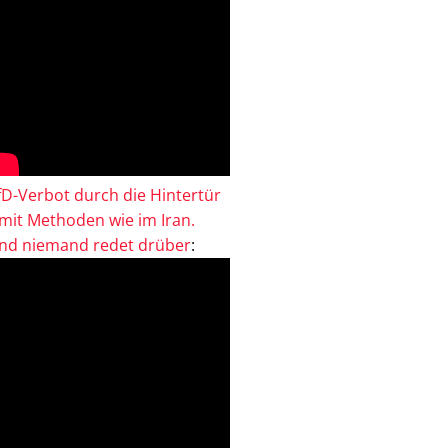
fD-Verbot durch die Hintertür
 mit Methoden wie im Iran.
nd niemand redet drüber
: