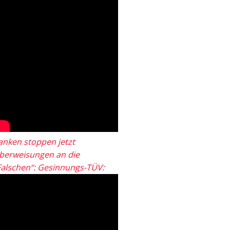
anken stoppen jetzt
berweisungen an die
Falschen“: Gesinnungs-TÜV: