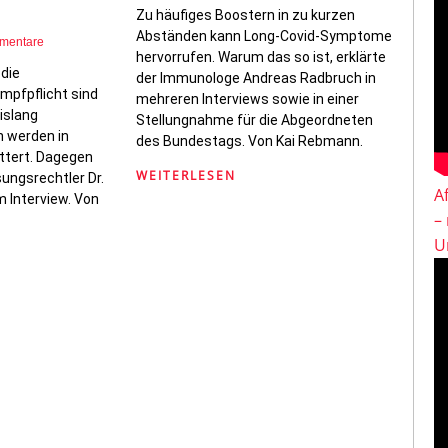
Zu häufiges Boostern in zu kurzen
Abständen kann Long-Covid-Symptome
mentare
hervorrufen. Warum das so ist, erklärte
die
der Immunologe Andreas Radbruch in
mpfpflicht sind
mehreren Interviews sowie in einer
islang
Stellungnahme für die Abgeordneten
n werden in
des Bundestags. Von Kai Rebmann.
tert. Dagegen
WEITERLESEN
ungsrechtler Dr.
A
m Interview. Von
–
U