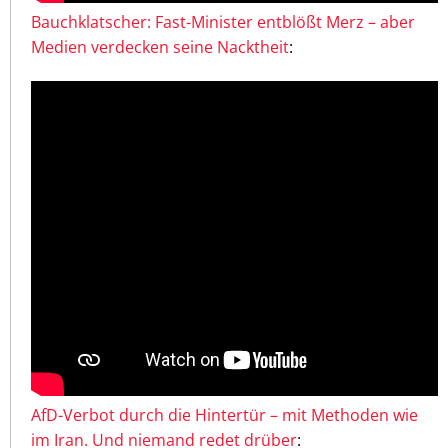
Bauchklatscher: Fast-Minister entblößt Merz – aber
Medien verdecken seine Nacktheit
:
AfD-Verbot durch die Hintertür – mit Methoden wie
im Iran. Und niemand redet drüber
: