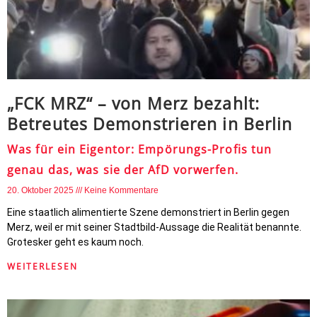
„FCK MRZ“ – von Merz bezahlt:
Betreutes Demonstrieren in Berlin
Was für ein Eigentor: Empörungs-Profis tun
genau das, was sie der AfD vorwerfen.
20. Oktober 2025
Keine Kommentare
Eine staatlich alimentierte Szene demonstriert in Berlin gegen
Merz, weil er mit seiner Stadtbild-Aussage die Realität benannte.
Grotesker geht es kaum noch.
WEITERLESEN