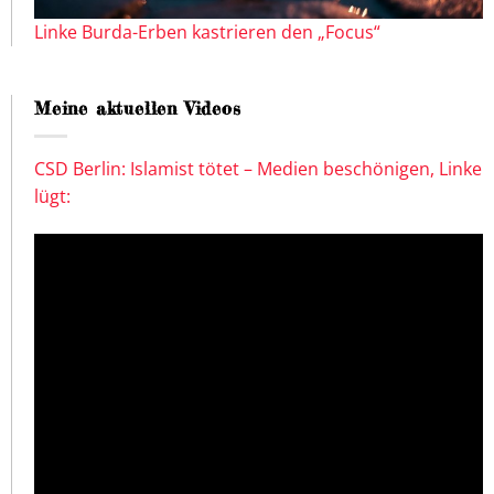
Linke Burda-Erben kastrieren den „Focus“
Meine aktuellen Videos
CSD Berlin: Islamist tötet – Medien beschönigen, Linke
lügt: