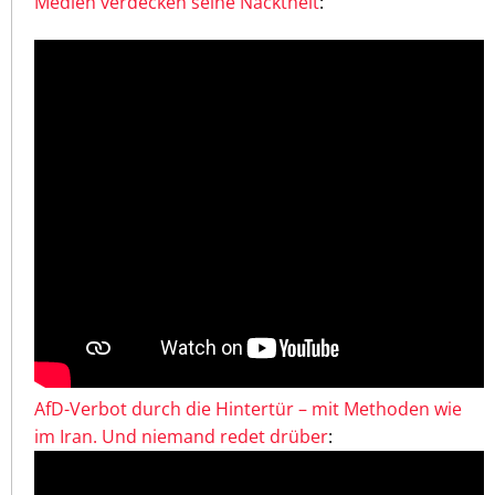
Medien verdecken seine Nacktheit
:
AfD-Verbot durch die Hintertür – mit Methoden wie
im Iran. Und niemand redet drüber
: