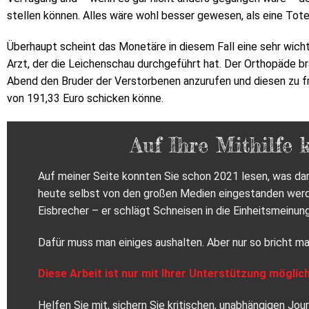
stellen können. Alles wäre wohl besser gewesen, als eine Tote
Überhaupt scheint das Monetäre in diesem Fall eine sehr wicht
Arzt, der die Leichenschau durchgeführt hat. Der Orthopäde br
Abend den Bruder der Verstorbenen anzurufen und diesen zu f
von 191,33 Euro schicken könne.
Auf Ihre Mithilfe 
Auf meiner Seite konnten Sie schon 2021 lesen, was dam
heute selbst von den großen Medien eingestanden werden
Eisbrecher – er schlägt Schneisen in die Einheitsmeinung
Dafür muss man einiges aushalten. Aber nur so bricht ma
Diese Arbeit ist nur mit Ihrer Unterstützung möglich
Helfen Sie mit, sichern Sie kritischen, unabhängigen Jo