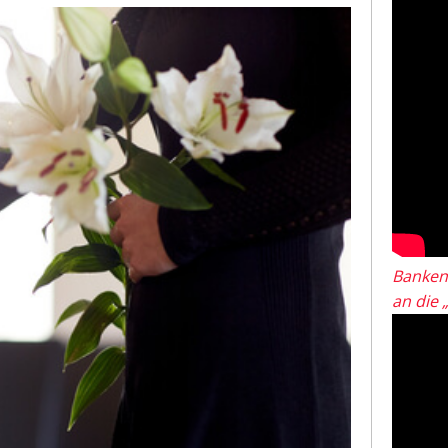
Banken
an die 