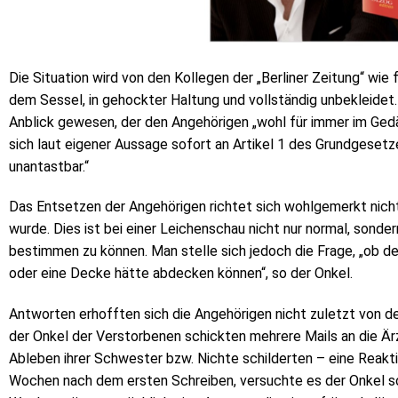
Die Situation wird von den Kollegen der „Berliner Zeitung“ wie
dem Sessel, in gehockter Haltung und vollständig unbekleidet.
Anblick gewesen, der den Angehörigen „wohl für immer im Gedäch
sich laut eigener Aussage sofort an Artikel 1 des Grundgesetz
unantastbar.“
Das Entsetzen der Angehörigen richtet sich wohlgemerkt nich
wurde. Dies ist bei einer Leichenschau nicht nur normal, sond
bestimmen zu können. Man stelle sich jedoch die Frage, „ob de
oder eine Decke hätte abdecken können“, so der Onkel.
Antworten erhofften sich die Angehörigen nicht zuletzt von d
der Onkel der Verstorbenen schickten mehrere Mails an die Är
Ableben ihrer Schwester bzw. Nichte schilderten – eine Reaktio
Wochen nach dem ersten Schreiben, versuchte es der Onkel sch