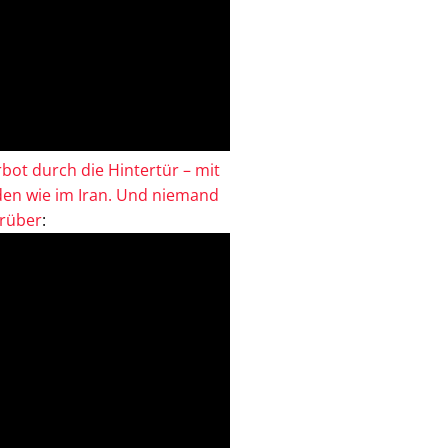
bot durch die Hintertür – mit
en wie im Iran. Und niemand
drüber
: