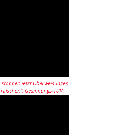
 stoppen jetzt Überweisungen
„Falschen“: Gesinnungs-TÜV: