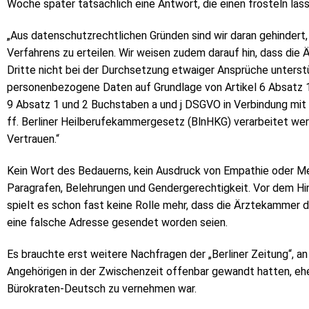
Woche später tatsächlich eine Antwort, die einen frösteln läss
„Aus datenschutzrechtlichen Gründen sind wir daran gehindert
Verfahrens zu erteilen. Wir weisen zudem darauf hin, dass die
Dritte nicht bei der Durchsetzung etwaiger Ansprüche unterstü
personenbezogene Daten auf Grundlage von Artikel 6 Absatz 1
9 Absatz 1 und 2 Buchstaben a und j DSGVO in Verbindung mit
ff. Berliner Heilberufekammergesetz (BlnHKG) verarbeitet werd
Vertrauen.“
Kein Wort des Bedauerns, kein Ausdruck von Empathie oder Me
Paragrafen, Belehrungen und Gendergerechtigkeit. Vor dem Hin
spielt es schon fast keine Rolle mehr, dass die Ärztekammer d
eine falsche Adresse gesendet worden seien.
Es brauchte erst weitere Nachfragen der „Berliner Zeitung“, a
Angehörigen in der Zwischenzeit offenbar gewandt hatten, eh
Bürokraten-Deutsch zu vernehmen war.