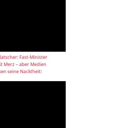
atscher: Fast-Minister
ßt Merz – aber Medien
en seine Nacktheit
: