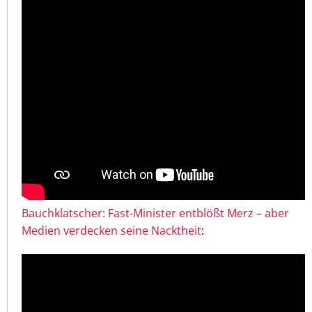
Bauchklatscher: Fast-Minister entblößt Merz – aber
Medien verdecken seine Nacktheit
: