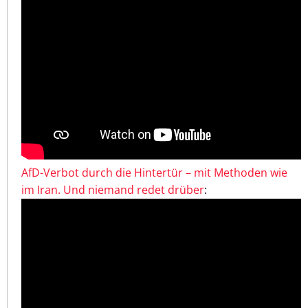
AfD-Verbot durch die Hintertür – mit Methoden wie
im Iran. Und niemand redet drüber
: