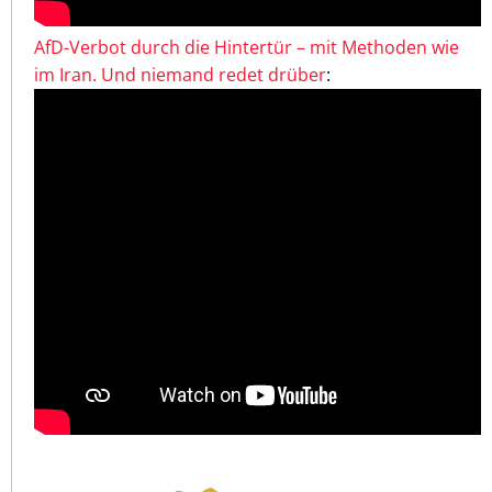
AfD-Verbot durch die Hintertür – mit Methoden wie
im Iran. Und niemand redet drüber
: