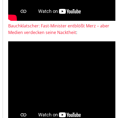
Bauchklatscher: Fast-Minister entblößt Merz – aber
Medien verdecken seine Nacktheit
: