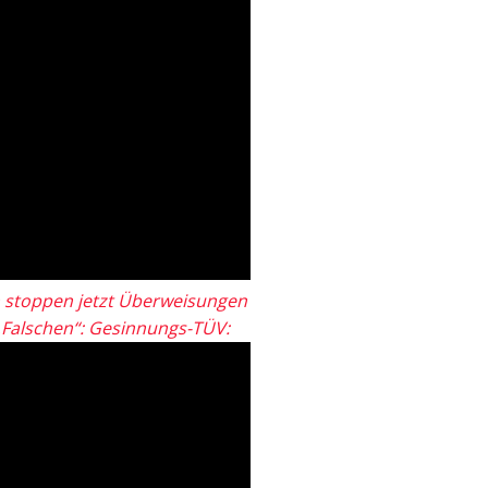
 stoppen jetzt Überweisungen
„Falschen“: Gesinnungs-TÜV: