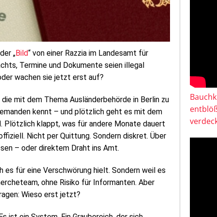
der „
Bild
“ von einer Razzia im Landesamt für
chts, Termine und Dokumente seien illegal
oder wachen sie jetzt erst auf?
Bauchkl
le, die mit dem Thema Ausländerbehörde in Berlin zu
entblö
 jemanden kennt – und plötzlich geht es mit dem
verdeck
el. Plötzlich klappt, was für andere Monate dauert
ffiziell. Nicht per Quittung. Sondern diskret. Über
ssen – oder direktem Draht ins Amt.
ch es für eine Verschwörung hielt. Sondern weil es
ercheteam, ohne Risiko für Informanten. Aber
ragen: Wieso erst jetzt?
Es ist ein System. Ein Graubereich, der sich