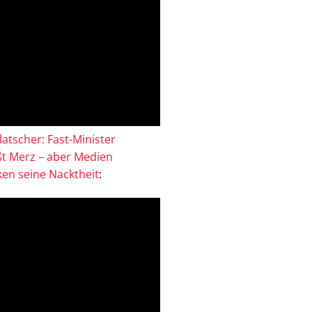
atscher: Fast-Minister
ßt Merz – aber Medien
en seine Nacktheit
: