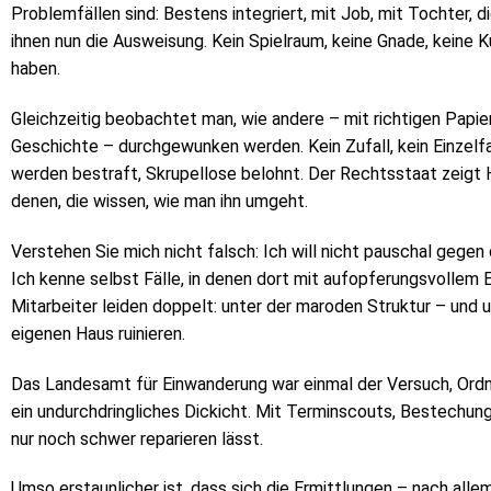
Problemfällen sind: Bestens integriert, mit Job, mit Tochter, 
ihnen nun die Ausweisung. Kein Spielraum, keine Gnade, keine K
haben.
Gleichzeitig beobachtet man, wie andere – mit richtigen Papier
Geschichte – durchgewunken werden. Kein Zufall, kein Einzelfal
werden bestraft, Skrupellose belohnt. Der Rechtsstaat zeig
denen, die wissen, wie man ihn umgeht.
Verstehen Sie mich nicht falsch: Ich will nicht pauschal gegen
Ich kenne selbst Fälle, in denen dort mit aufopferungsvollem 
Mitarbeiter leiden doppelt: unter der maroden Struktur – und
eigenen Haus ruinieren.
Das Landesamt für Einwanderung war einmal der Versuch, Ordnun
ein undurchdringliches Dickicht. Mit Terminscouts, Bestechun
nur noch schwer reparieren lässt.
Umso erstaunlicher ist, dass sich die Ermittlungen – nach alle