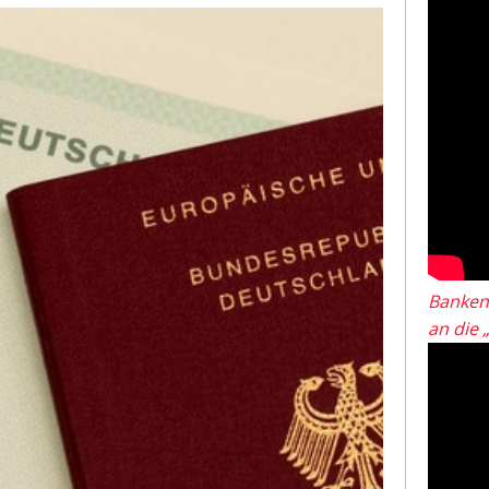
Banken
an die 