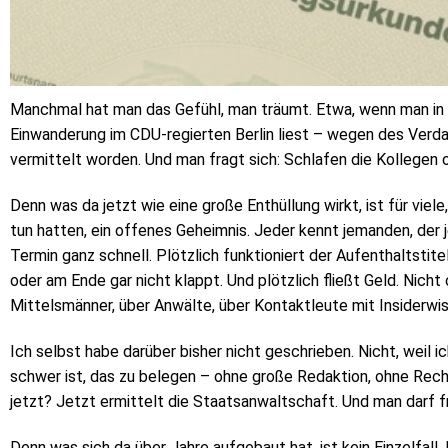
Manchmal hat man das Gefühl, man träumt. Etwa, wenn man in 
Einwanderung im CDU-regierten Berlin liest – wegen des Verda
vermittelt worden. Und man fragt sich: Schlafen die Kollegen 
Denn was da jetzt wie eine große Enthüllung wirkt, ist für vie
tun hatten, ein offenes Geheimnis. Jeder kennt jemanden, der
Termin ganz schnell. Plötzlich funktioniert der Aufenthaltstit
oder am Ende gar nicht klappt. Und plötzlich fließt Geld. Nicht o
Mittelsmänner, über Anwälte, über Kontaktleute mit Insiderwi
Ich selbst habe darüber bisher nicht geschrieben. Nicht, weil i
schwer ist, das zu belegen – ohne große Redaktion, ohne Rech
jetzt? Jetzt ermittelt die Staatsanwaltschaft. Und man darf f
Denn was sich da über Jahre aufgebaut hat, ist kein Einzelfall. 