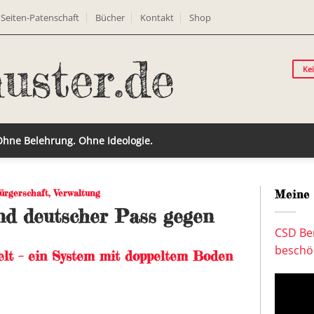
Seiten-Patenschaft
Bücher
Kontakt
Shop
Ke
 Ohne Belehrung. Ohne Ideologie.
ürgerschaft
,
Verwaltung
Meine 
nd deutscher Pass gegen
CSD Ber
beschön
ttelt – ein System mit doppeltem Boden