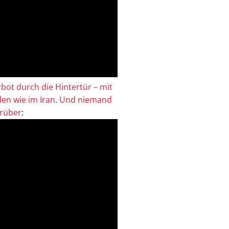
bot durch die Hintertür – mit
en wie im Iran. Und niemand
drüber
: