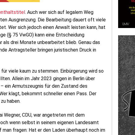
nthaltstitel
. Auch wer sich auf legalem Weg
iziten Ausgrenzung. Die Bearbeitung dauert oft viele
t. Wer sich jedoch einen Anwalt leisten kann, hat
lage (§ 75 VwGO) kann eine Entscheidung
r als drei Monate unbearbeitet blieb. Genau das
de Antragsteller bringen juristischen Druck in
 für viele kaum zu stemmen. Einbürgerung wird so
lten. Allein im Jahr 2023 gingen in Berlin über
 – ein Armutszeugnis für den Zustand des
 Wer klagt, bekommt schneller einen Pass. Der
 zu haben.
Kai Wegner, CDU, war angetreten mit dem
 Doch wenn selbst in seinem eigenen Landesamt
f man fragen: Hat er den Laden überhaupt noch im