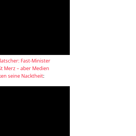
atscher: Fast-Minister
ßt Merz – aber Medien
en seine Nacktheit
: