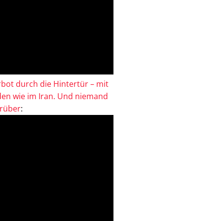
bot durch die Hintertür – mit
en wie im Iran. Und niemand
drüber
: