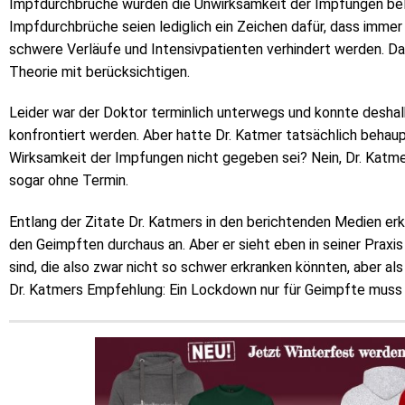
Impfdurchbrüche würden die Unwirksamkeit der Impfungen beleg
Impfdurchbrüche seien lediglich ein Zeichen dafür, dass imm
schwere Verläufe und Intensivpatienten verhindert werden. Das
Theorie mit berücksichtigen.
Leider war der Doktor terminlich unterwegs und konnte deshalb
konfrontiert werden. Aber hatte Dr. Katmer tatsächlich behaup
Wirksamkeit der Impfungen nicht gegeben sei? Nein, Dr. Katmer
sogar ohne Termin.
Entlang der Zitate Dr. Katmers in den berichtenden Medien erk
den Geimpften durchaus an. Aber er sieht eben in seiner Praxis 
sind, die also zwar nicht so schwer erkranken könnten, aber als 
Dr. Katmers Empfehlung: Ein Lockdown nur für Geimpfte muss 