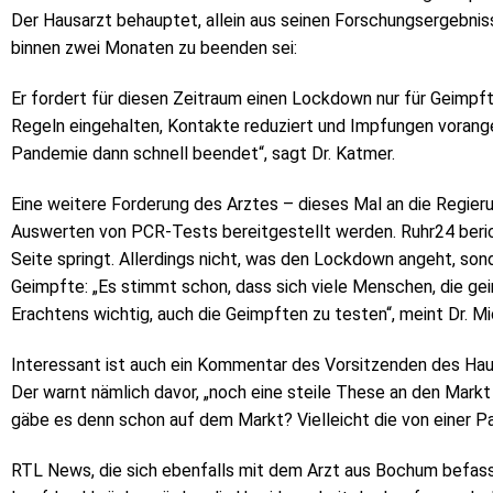
Der Hausarzt behauptet, allein aus seinen Forschungsergebnis
binnen zwei Monaten zu beenden sei:
Er fordert für diesen Zeitraum einen Lockdown nur für Geimpf
Regeln eingehalten, Kontakte reduziert und Impfungen voranget
Pandemie dann schnell beendet“, sagt Dr. Katmer.
Eine weitere Forderung des Arztes – dieses Mal an die Regieru
Auswerten von PCR-Tests bereitgestellt werden. Ruhr24 beric
Seite springt. Allerdings nicht, was den Lockdown angeht, sond
Geimpfte: „Es stimmt schon, dass sich viele Menschen, die geim
Erachtens wichtig, auch die Geimpften zu testen“, meint Dr. M
Interessant ist auch ein Kommentar des Vorsitzenden des Ha
Der warnt nämlich davor, „noch eine steile These an den Markt 
gäbe es denn schon auf dem Markt? Vielleicht die von einer 
RTL News, die sich ebenfalls mit dem Arzt aus Bochum befasst