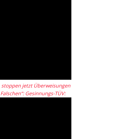
 stoppen jetzt Überweisungen
„Falschen“: Gesinnungs-TÜV: