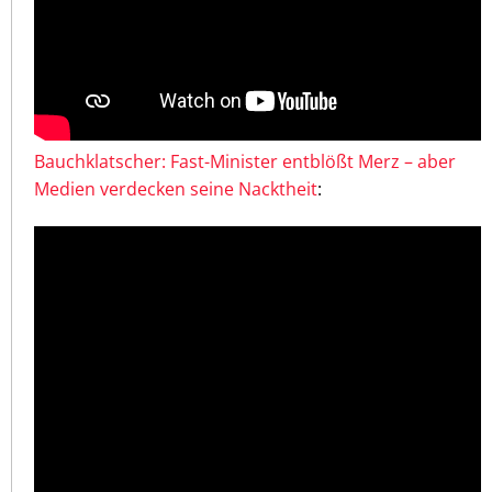
Bauchklatscher: Fast-Minister entblößt Merz – aber
Medien verdecken seine Nacktheit
: