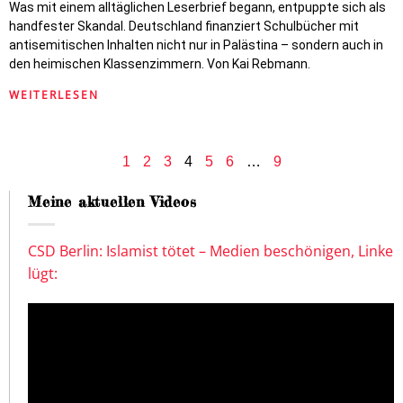
Was mit einem alltäglichen Leserbrief begann, entpuppte sich als
handfester Skandal. Deutschland finanziert Schulbücher mit
antisemitischen Inhalten nicht nur in Palästina – sondern auch in
den heimischen Klassenzimmern. Von Kai Rebmann.
WEITERLESEN
1
2
3
4
5
6
…
9
Meine aktuellen Videos
CSD Berlin: Islamist tötet – Medien beschönigen, Linke
lügt: