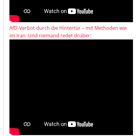
AfD-Verbot durch die Hintertür – mit Methoden wie
im Iran. Und niemand redet drüber
: