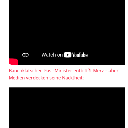
Bauchklatscher: Fast-Minister entblößt Merz – aber
Medien verdecken seine Nacktheit
: