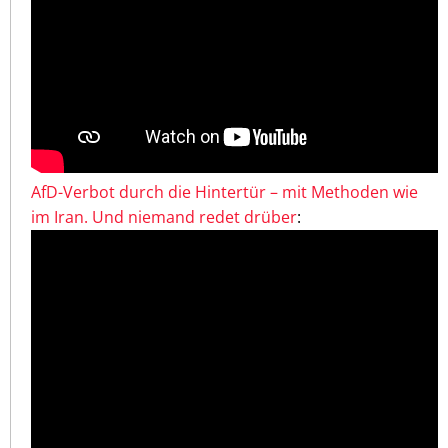
AfD-Verbot durch die Hintertür – mit Methoden wie
im Iran. Und niemand redet drüber
: