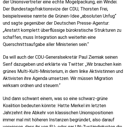
der Unionsvertreter eine echte Mogelpackung, ein Windei.
Der Bundestagsfraktionsvize der CDU, Thorsten Frei,
beispielsweise nannte die Grünen-Idee „absoluten Unfug“
und sagte gegenüber der Deutschen Presse-Agentur:
„Anstatt komplett überflüssige bürokratische Strukturen zu
schaffen, muss Integration auch weiterhin eine
Querschnittsaufgabe aller Ministerien sein.“
Da will auch der CDU-Generalsekretär Paul Ziemiak seinen
Senf dazugeben und erklärte via Twitter: „Wir brauchen kein
grünes Multi-Kulti-Ministerium, in dem linke Aktivistinnen und
Aktivisten ihre Agenda umsetzen. Wir müssen Migration
wirksam ordnen und steuern.“
Und dann schwant einem, was so eine schwarz-grüne
Koalition bedeuten könnte: Hatte Merkel im letzten
Jahrzehnt ihre Abkehr von klassischen Unionspositionen
immer mal mit höheren Instanzen begründet, also darauf
verwiesen, dass ihr von EU- oder gar UN-Zuständigkeiten die