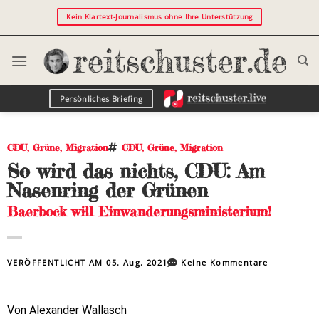
Kein Klartext-Journalismus ohne Ihre Unterstützung
Persönliches Briefing
CDU
,
Grüne
,
Migration
CDU
,
Grüne
,
Migration
So wird das nichts, CDU: Am
Nasenring der Grünen
Baerbock will Einwanderungsministerium!
VERÖFFENTLICHT AM
05. Aug. 2021
Keine Kommentare
Von Alexander Wallasch