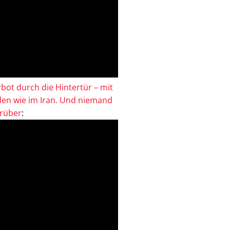
bot durch die Hintertür – mit
en wie im Iran. Und niemand
drüber
: