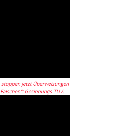
 stoppen jetzt Überweisungen
„Falschen“: Gesinnungs-TÜV: