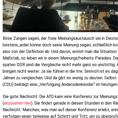
Böse Zungen sagen, der freie Meinungsaustausch sei in Deutsch
bestens, jeder könne doch seine Meinung sagen, schließlich k
also von der Definition ab. Und davon, womit man die Situatio
Maßstab, so leben wir in einem Meinungsfreiheits-Paradies. Da
späten DDR sind die Vergleiche nicht mehr ganz so unstrittig
bringen nicht weiter. Ja sie führen in die Irre. Sinnvoll ist es 
Jahren zu vergleichen. Und da gibt es wenig zu deuten. Selbs
(CDU) beklagt eine „Verfolgung Andersdenkender“ im heutigen
Die gute Nachricht: Die AfD kann eine Konferenz zur Meinungs
(
anzusehen hier
). Sie findet gerade in diesen Stunden in den
Nachricht: Manches, was man auf dieser Konferenz erlebt, eri
verfolgen einen teilweise auf Schritt und Tritt, um zu überprüf