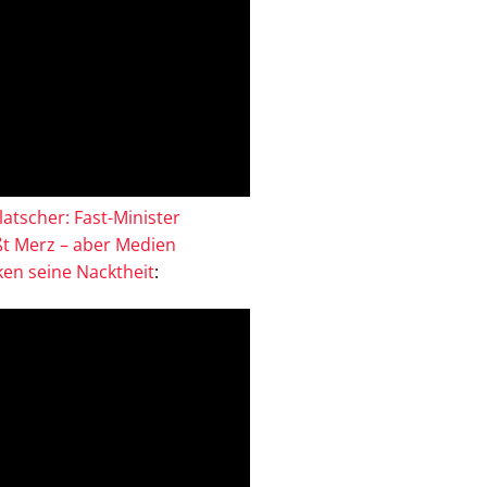
atscher: Fast-Minister
ßt Merz – aber Medien
en seine Nacktheit
: