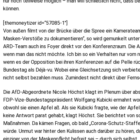
nur noch teilweise möglich – man will schließlich nicht, dass 
können.
[themoneytizer id=“57085-1″]
Von außen filmt von der Brücke über die Spree ein Kamerat
Masken-Verstöße zu dokumentieren“, so wird gemunkelt unte
ARD-Team auch ins Foyer direkt vor den Konferenzraum. Die AR
wenn man das nicht möchte. Ich bin so ein Verhalten nur vo
wenn es der Opposition bei ihren Konferenzen auf die Pelle rü
Bundestag als Déjà-vu. Wobei eine Gleichsetzung sich verbietet
nicht selbst bezahlen muss. Zumindest nicht direkt über Fern
Die AfD-Abgeordnete Nicole Höchst klagt im Plenum über abs
FDP-Vize-Bundestagspräsident Wolfgang Kubicki ermahnt wor
obwohl sie einen Apfel aß. Als sie Kubicki fragte, wie der Apfe
keine Antwort parat gehabt, klagt Höchst. Sie berichtet von 
Maßnahmen. Da kämen Fragen, ob bald „Corona-Schutz-Staffeln
würde. Unmut war hinter den Kulissen auch darüber zu hören,
einziger von der Maskenpflicht befreit sei – durch sich selbst.