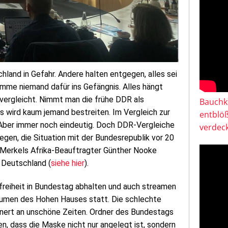
land in Gefahr. Andere halten entgegen, alles sei
omme niemand dafür ins Gefängnis. Alles hängt
n vergleicht. Nimmt man die frühe DDR als
Bauchkl
s wird kaum jemand bestreiten. Im Vergleich zur
entblö
. Aber immer noch eindeutig. Doch DDR-Vergleiche
verdeck
dagegen, die Situation mit der Bundesrepublik vor 20
t Merkels Afrika-Beauftragter Günther Nooke
 Deutschland (
siehe hier
).
freiheit in Bundestag abhalten und auch streamen
 Räumen des Hohen Hauses statt. Die schlechte
nnert an unschöne Zeiten. Ordner des Bundestags
en, dass die Maske nicht nur angelegt ist, sondern