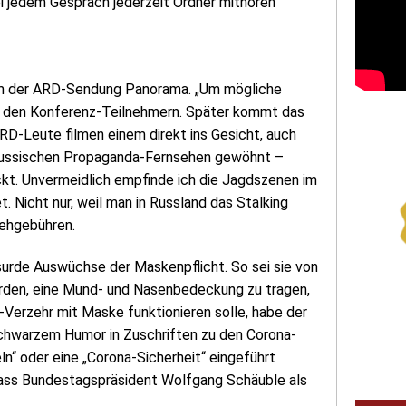
bei jedem Gespräch jederzeit Ordner mithören
eam der ARD-Sendung Panorama. „Um mögliche
r den Konferenz-Teilnehmern. Später kommt das
D-Leute filmen einem direkt ins Gesicht, auch
m russischen Propaganda-Fernsehen gewöhnt –
ckt. Unvermeidlich empfinde ich die Jagdszenen im
. Nicht nur, weil man in Russland das Stalking
sehgebühren.
urde Auswüchse der Maskenpflicht. So sei sie von
den, eine Mund- und Nasenbedeckung zu tragen,
l-Verzehr mit Maske funktionieren solle, habe der
schwarzem Humor in Zuschriften zu den Corona-
“ oder eine „Corona-Sicherheit“ eingeführt
 dass Bundestagspräsident Wolfgang Schäuble als