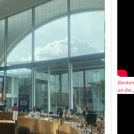
Banken
an die 