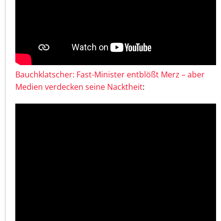
Bauchklatscher: Fast-Minister entblößt Merz – aber
Medien verdecken seine Nacktheit
: