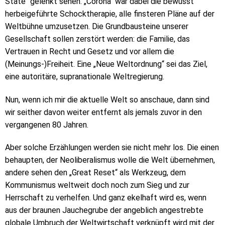
State“ gelenkt sehen. „Corona“ war dabei die bewusst
herbeigeführte Schocktherapie, alle finsteren Pläne auf der
Weltbühne umzusetzen. Die Grundbausteine unserer
Gesellschaft sollen zerstört werden: die Familie, das
Vertrauen in Recht und Gesetz und vor allem die
(Meinungs-)Freiheit. Eine „Neue Weltordnung“ sei das Ziel,
eine autoritäre, supranationale Weltregierung.
Nun, wenn ich mir die aktuelle Welt so anschaue, dann sind
wir seither davon weiter entfernt als jemals zuvor in den
vergangenen 80 Jahren.
Aber solche Erzählungen werden sie nicht mehr los. Die einen
behaupten, der Neoliberalismus wolle die Welt übernehmen,
andere sehen den „Great Reset“ als Werkzeug, dem
Kommunismus weltweit doch noch zum Sieg und zur
Herrschaft zu verhelfen. Und ganz ekelhaft wird es, wenn
aus der braunen Jauchegrube der angeblich angestrebte
globale Umbruch der Weltwirtschaft verknüpft wird mit der