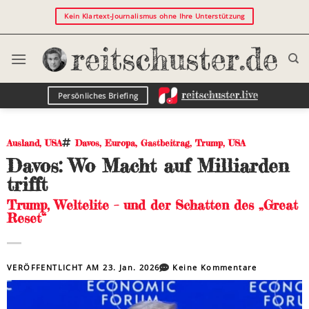
Kein Klartext-Journalismus ohne Ihre Unterstützung
Persönliches Briefing
Ausland
,
USA
Davos
,
Europa
,
Gastbeitrag
,
Trump
,
USA
Davos: Wo Macht auf Milliarden
trifft
Trump, Weltelite – und der Schatten des „Great
Reset“
VERÖFFENTLICHT AM
23. Jan. 2026
Keine Kommentare