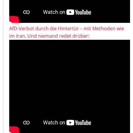
AfD-Verbot durch die Hintertür – mit Methoden wie
im Iran. Und niemand redet drüber
: