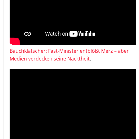
Bauchklatscher: Fast-Minister entblößt Merz – aber
Medien verdecken seine Nacktheit
: