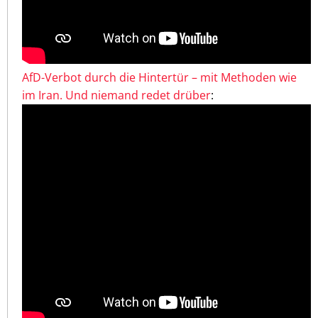
AfD-Verbot durch die Hintertür – mit Methoden wie
im Iran. Und niemand redet drüber
: