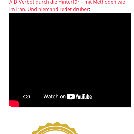
AfD-Verbot durch die Hintertür – mit Methoden wie
im Iran. Und niemand redet drüber
: