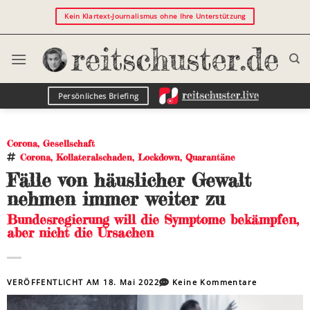
Kein Klartext-Journalismus ohne Ihre Unterstützung
Persönliches Briefing
Corona
,
Gesellschaft
Corona
,
Kollateralschaden
,
Lockdown
,
Quarantäne
Fälle von häuslicher Gewalt
nehmen immer weiter zu
Bundesregierung will die Symptome bekämpfen,
aber nicht die Ursachen
VERÖFFENTLICHT AM
18. Mai 2022
Keine Kommentare