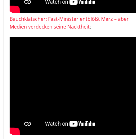
Bauchklatscher: Fast-Minister entblößt Merz – aber
Medien verdecken seine Nacktheit
: